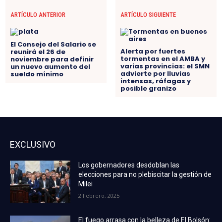
ARTÍCULO ANTERIOR
ARTÍCULO SIGUIENTE
El Consejo del Salario se
Alerta por fuertes
reunirá el 26 de
tormentas en el AMBA y
noviembre para definir
varias provincias: el SMN
un nuevo aumento del
advierte por lluvias
sueldo mínimo
intensas, ráfagas y
posible granizo
EXCLUSIVO
Los gobernadores desdoblan las
elecciones para no plebiscitar la gestión de
Milei
2 Febrero, 2025
El fuego arrasa con la belleza de El Bolsón: