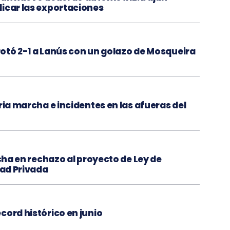
licar las exportaciones
rrotó 2-1 a Lanús con un golazo de Mosqueira
ria marcha e incidentes en las afueras del
rcha en rechazo al proyecto de Ley de
dad Privada
cord histórico en junio