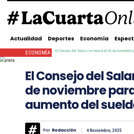
Actualidad
Deportes
Economía
Espect
Inicio
Economía
El Consejo del Salario se reunirá el 26 de noviembre pa
ECONOMÍA
El Consejo del Salar
de noviembre para
aumento del suel
Por
Redacción
4 Noviembre, 2025