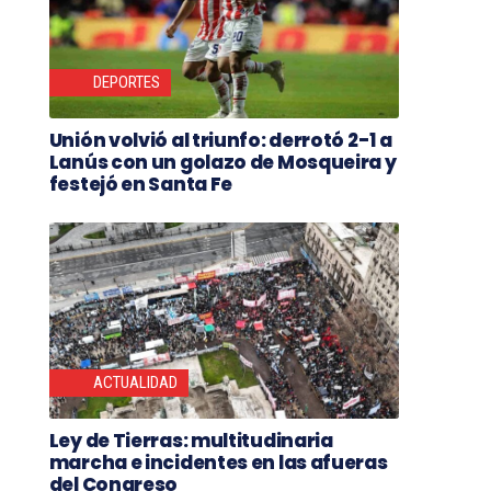
DEPORTES
Unión volvió al triunfo: derrotó 2-1 a
Lanús con un golazo de Mosqueira y
festejó en Santa Fe
ACTUALIDAD
Ley de Tierras: multitudinaria
marcha e incidentes en las afueras
del Congreso