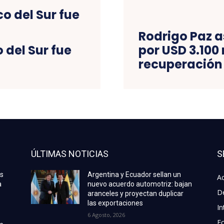
Rodrigo Paz 
 del Sur fue
por USD 3.100
recuperación
ÚLTIMAS NOTICIAS
S
as
Argentina y Ecuador sellan un
Ac
a
nuevo acuerdo automotriz: bajan
D
aranceles y proyectan duplicar
las exportaciones
In
6 Agosto, 2026
E