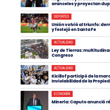
aranceles y proyectan dup
DEPORTES
Unión volvió al triunfo: de
y festejó en Santa Fe
ACTUALIDAD
Ley de Tierras: multitudina
Congreso
ACTUALIDAD
Kicillof participó de la ma
Inviolabilidad de la Propie
ECONOMÍA
Minería: Caputo anunció ré