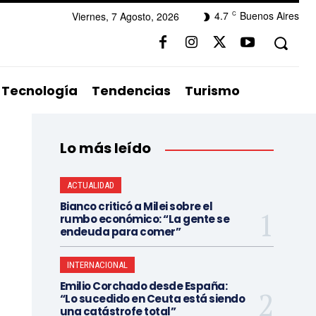
4.7
Buenos Aires
Viernes, 7 Agosto, 2026
C
Tecnología
Tendencias
Turismo
Lo más leído
ACTUALIDAD
Bianco criticó a Milei sobre el
rumbo económico: “La gente se
endeuda para comer”
INTERNACIONAL
Emilio Corchado desde España:
“Lo sucedido en Ceuta está siendo
una catástrofe total”