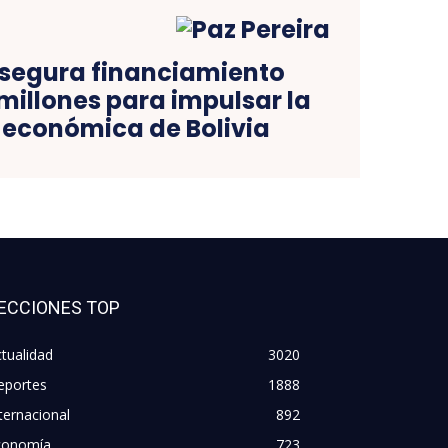
asegura financiamiento
 millones para impulsar la
 económica de Bolivia
ECCIONES TOP
tualidad
3020
eportes
1888
ternacional
892
conomía
723