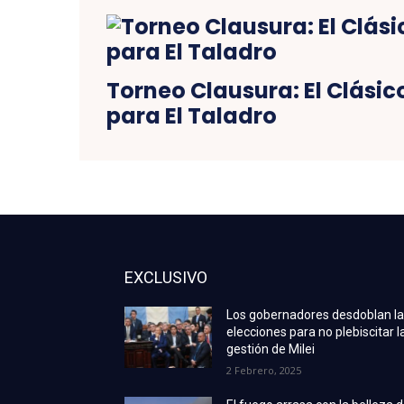
Torneo Clausura: El Clásico
para El Taladro
EXCLUSIVO
Los gobernadores desdoblan l
elecciones para no plebiscitar l
gestión de Milei
2 Febrero, 2025