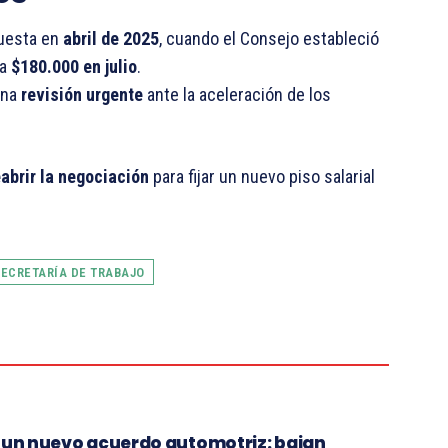
puesta en
abril de 2025
, cuando el Consejo estableció
 a
$180.000 en julio
.
una
revisión urgente
ante la aceleración de los
eabrir la negociación
para fijar un nuevo piso salarial
SECRETARÍA DE TRABAJO
n un nuevo acuerdo automotriz: bajan