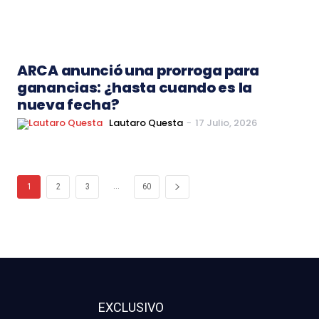
ARCA anunció una prorroga para
ganancias: ¿hasta cuando es la
nueva fecha?
Lautaro Questa
-
17 Julio, 2026
...
1
2
3
60
EXCLUSIVO