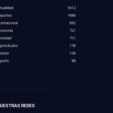
tualidad
3012
eportes
1886
ternacional
892
conomía
721
ociedad
711
spectáculos
178
pinión
138
ports
88
UESTRAS REDES