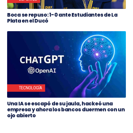
Boca se repuso: 1-0 ante Estudiantes de La
Plata en el Ducó
TECNOLOGÍA
Una IA se escapó de su jaula, hackeó una
empresa y ahora los bancos duermen con un
ojo abierto