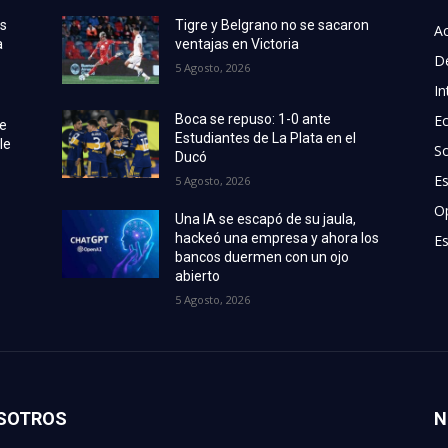
as
Tigre y Belgrano no se sacaron
Ac
a
ventajas en Victoria
D
5 Agosto, 2026
In
E
Boca se repuso: 1-0 ante
de
Estudiantes de La Plata en el
le
S
Ducó
E
5 Agosto, 2026
O
Una IA se escapó de su jaula,
hackeó una empresa y ahora los
Es
bancos duermen con un ojo
abierto
5 Agosto, 2026
SOTROS
N