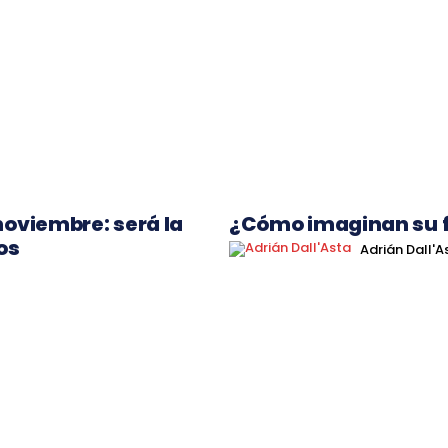
 noviembre: será la
¿Cómo imaginan su f
os
Adrián Dall'A