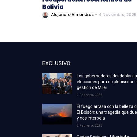
Bolivia
Alejandro Almendros
-
4 Noviembre, 2025
EXCLUSIVO
Los gobernadores desdoblan l
elecciones para no plebiscitar l
gestión de Milei
2 Febrero, 2025
El fuego arrasa con la belleza 
El Bolsón: una tragedia que due
y nos interpela
2 Febrero, 2025