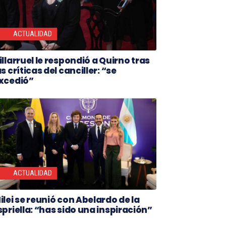
ACTUALIDAD
illarruel le respondió a Quirno tras
as críticas del canciller: “se
xcedió”
ACTUALIDAD
ilei se reunió con Abelardo de la
spriella: “has sido una inspiración”