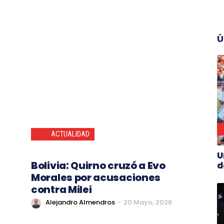
Ú
ACTUALIDAD
U
:
Bolivia: Quirno cruzó a Evo
d
Morales por acusaciones
contra Milei
Alejandro Almendros
-
20 Mayo, 2026