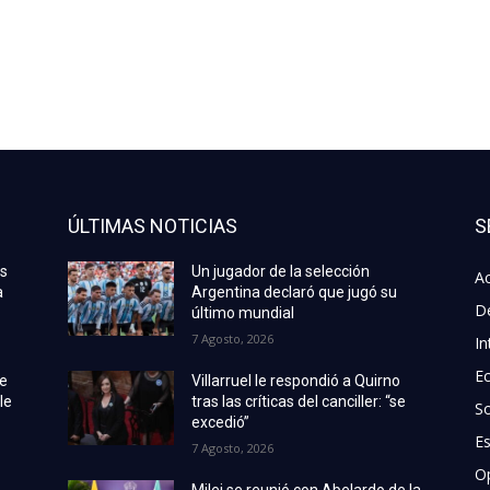
ÚLTIMAS NOTICIAS
S
as
Un jugador de la selección
Ac
a
Argentina declaró que jugó su
D
último mundial
7 Agosto, 2026
In
E
de
Villarruel le respondió a Quirno
le
tras las críticas del canciller: “se
S
excedió”
E
7 Agosto, 2026
O