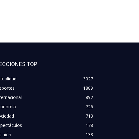
ECCIONES TOP
tualidad
3027
eportes
1889
ternacional
892
conomía
726
ociedad
713
spectáculos
178
pinión
138