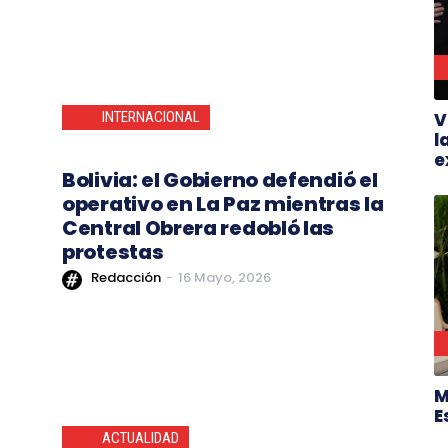
V
INTERNACIONAL
l
e
Bolivia: el Gobierno defendió el
operativo en La Paz mientras la
Central Obrera redobló las
protestas
Redacción
-
16 Mayo, 2026
M
E
ACTUALIDAD