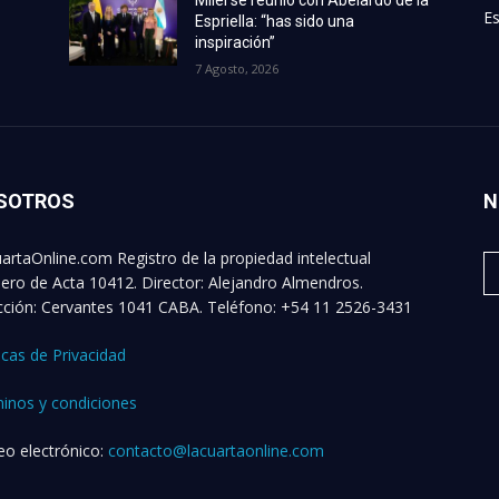
Milei se reunió con Abelardo de la
Es
Espriella: “has sido una
inspiración”
7 Agosto, 2026
SOTROS
N
artaOnline.com Registro de la propiedad intelectual
ro de Acta 10412. Director: Alejandro Almendros.
cción: Cervantes 1041 CABA. Teléfono: +54 11 2526-3431
ticas de Privacidad
inos y condiciones
eo electrónico:
contacto@lacuartaonline.com