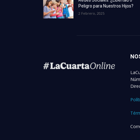
Redes Sociales: ¿Libertad o
Peligro para Nuestros Hijos?
2 Febrero, 2025
NO
LaCu
Núme
Dire
Polí
Térm
Corr