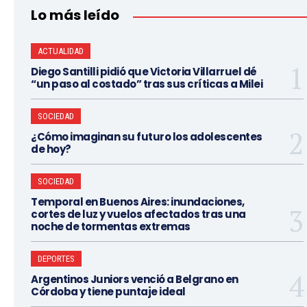
Lo más leído
ACTUALIDAD
Diego Santilli pidió que Victoria Villarruel dé
“un paso al costado” tras sus críticas a Milei
SOCIEDAD
¿Cómo imaginan su futuro los adolescentes
de hoy?
SOCIEDAD
Temporal en Buenos Aires: inundaciones,
cortes de luz y vuelos afectados tras una
noche de tormentas extremas
DEPORTES
Argentinos Juniors venció a Belgrano en
Córdoba y tiene puntaje ideal