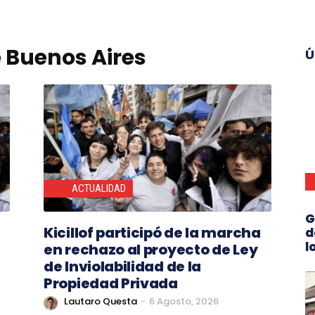
e Buenos Aires
Ú
ACTUALIDAD
G
Kicillof participó de la marcha
d
l
en rechazo al proyecto de Ley
de Inviolabilidad de la
Propiedad Privada
Lautaro Questa
-
6 Agosto, 2026