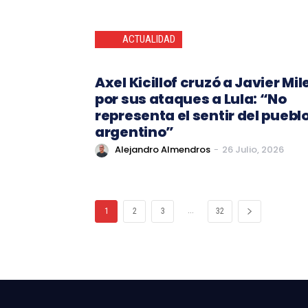
ACTUALIDAD
Axel Kicillof cruzó a Javier Mil
por sus ataques a Lula: “No
representa el sentir del puebl
argentino”
Alejandro Almendros
-
26 Julio, 2026
...
1
2
3
32