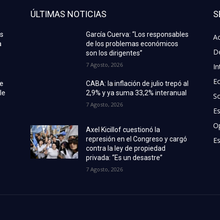
ÚLTIMAS NOTICIAS
S
as
García Cuerva: “Los responsables
Ac
a
de los problemas económicos
D
son los dirigentes”
7 Agosto, 2026
In
E
de
CABA: la inflación de julio trepó al
le
2,9% y ya suma 33,2% interanual
S
7 Agosto, 2026
E
O
Axel Kicillof cuestionó la
represión en el Congreso y cargó
Es
contra la ley de propiedad
privada: “Es un desastre”
7 Agosto, 2026