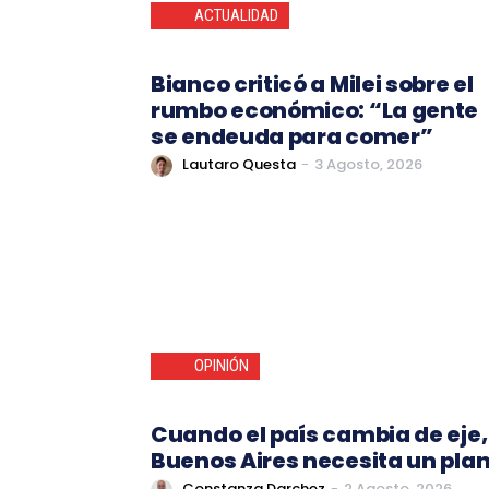
ACTUALIDAD
Bianco criticó a Milei sobre el
rumbo económico: “La gente
se endeuda para comer”
Lautaro Questa
-
3 Agosto, 2026
OPINIÓN
Cuando el país cambia de eje,
Buenos Aires necesita un pla
Constanza Darchez
-
2 Agosto, 2026