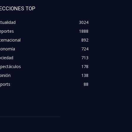
ECCIONES TOP
tualidad
3024
eportes
1888
ternacional
892
conomía
724
ociedad
713
spectáculos
178
pinión
138
ports
88