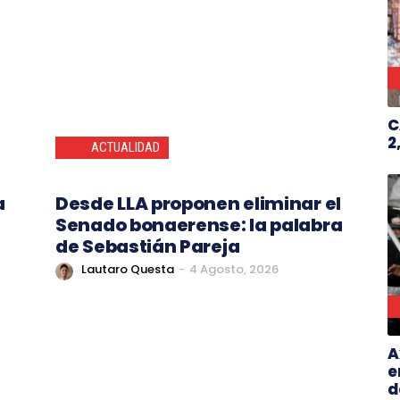
C
2
ACTUALIDAD
a
Desde LLA proponen eliminar el
Senado bonaerense: la palabra
de Sebastián Pareja
Lautaro Questa
-
4 Agosto, 2026
A
e
d