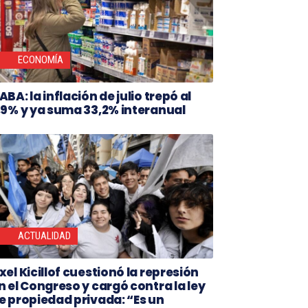
ECONOMÍA
ABA: la inflación de julio trepó al
,9% y ya suma 33,2% interanual
ACTUALIDAD
xel Kicillof cuestionó la represión
n el Congreso y cargó contra la ley
e propiedad privada: “Es un