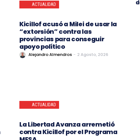
d
ACTUALIDAD
Kicillof acusó a Milei de usar la
“extorsión” contra las
provincias para conseguir
apoyo político
Alejandro Almendros
-
2 Agosto, 2026
ACTUALIDAD
La Libertad Avanza arremetió
n
contra Kicillof por el Programa
MESA