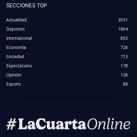
SECCIONES TOP
Actualidad
3031
Deportes
1894
Internacional
892
Economía
726
Sociedad
713
Espectáculos
178
Opinión
138
Esports
88