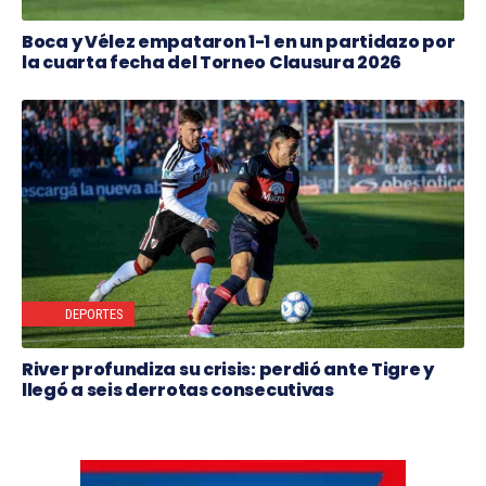
Boca y Vélez empataron 1-1 en un partidazo por
la cuarta fecha del Torneo Clausura 2026
DEPORTES
River profundiza su crisis: perdió ante Tigre y
llegó a seis derrotas consecutivas