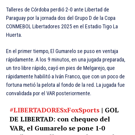
Talleres de Córdoba perdió 2-0 ante Libertad de
Paraguay por la jornada dos del Grupo D de la Copa
CONMEBOL Libertadores 2025 en el Estadio Tigo La
Huerta.
En el primer tiempo, El Gumarelo se puso en ventaja
rápidamente. A los 9 minutos, en una jugada preparada,
un tiro libre rápido, cayó en pies de Melgarejo, que
rápidamente habilitó a Iván Franco, que con un poco de
fortuna metió la pelota al fondo de la red. La jugada fue
convalidada por el VAR posteriormente.
#LIBERTADORESxFoxSports
| GOL
DE LIBERTAD: con chequeo del
VAR, el Gumarelo se pone 1-0