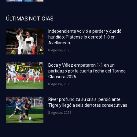
ÚLTIMAS NOTICIAS
Independiente volvió a perder y quedó
hundido: Platense lo derrotó 1-0 en
Avellaneda
8 Agosto, 2026
Boca y Vélez empataron 1-1 en un
partidazo por la cuarta fecha del Torneo
Clausura 2026
8 Agosto, 2026
River profundiza su crisis: perdió ante
Tigre y llegó a seis derrotas consecutivas
8 Agosto, 2026