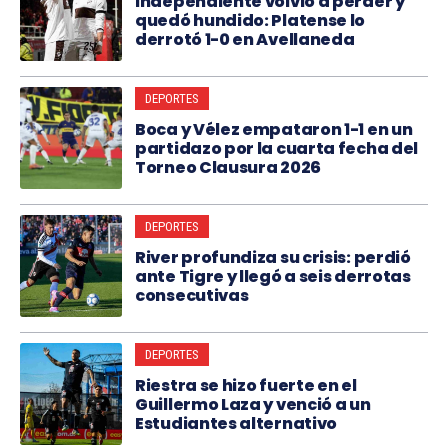
Independiente volvió a perder y
quedó hundido: Platense lo
derrotó 1-0 en Avellaneda
DEPORTES
Boca y Vélez empataron 1-1 en un
partidazo por la cuarta fecha del
Torneo Clausura 2026
DEPORTES
River profundiza su crisis: perdió
ante Tigre y llegó a seis derrotas
consecutivas
DEPORTES
Riestra se hizo fuerte en el
Guillermo Laza y venció a un
Estudiantes alternativo