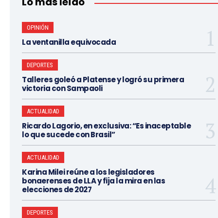
Lo más leído
OPINIÓN
La ventanilla equivocada
DEPORTES
Talleres goleó a Platense y logró su primera
victoria con Sampaoli
ACTUALIDAD
Ricardo Lagorio, en exclusiva: “Es inaceptable
lo que sucede con Brasil”
ACTUALIDAD
Karina Milei reúne a los legisladores
bonaerenses de LLA y fija la mira en las
elecciones de 2027
DEPORTES