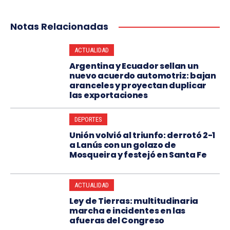
Notas Relacionadas
ACTUALIDAD
Argentina y Ecuador sellan un
nuevo acuerdo automotriz: bajan
aranceles y proyectan duplicar
las exportaciones
DEPORTES
Unión volvió al triunfo: derrotó 2-1
a Lanús con un golazo de
Mosqueira y festejó en Santa Fe
ACTUALIDAD
Ley de Tierras: multitudinaria
marcha e incidentes en las
afueras del Congreso