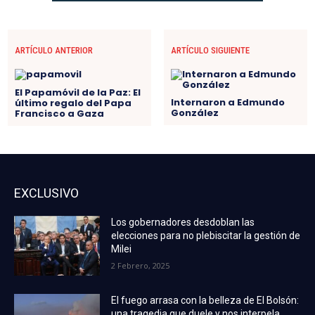
ARTÍCULO ANTERIOR
ARTÍCULO SIGUIENTE
El Papamóvil de la Paz: El
Internaron a Edmundo
último regalo del Papa
González
Francisco a Gaza
EXCLUSIVO
Los gobernadores desdoblan las
elecciones para no plebiscitar la gestión de
Milei
2 Febrero, 2025
El fuego arrasa con la belleza de El Bolsón:
una tragedia que duele y nos interpela