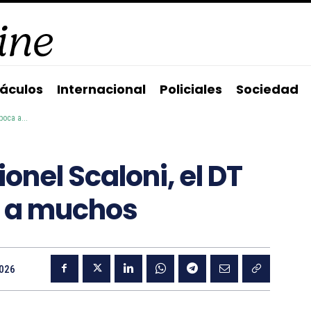
áculos
Internacional
Policiales
Sociedad
boca a...
onel Scaloni, el DT
a a muchos
2026