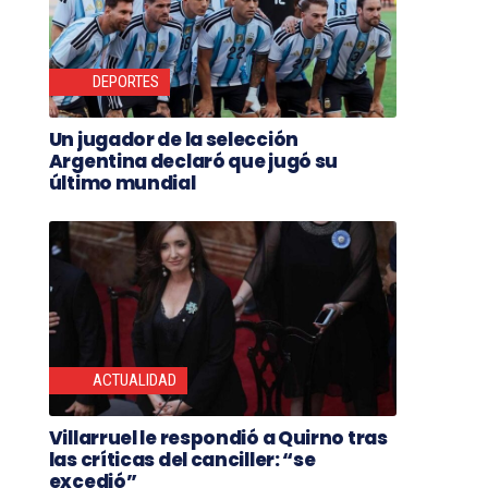
DEPORTES
Un jugador de la selección
Argentina declaró que jugó su
último mundial
ACTUALIDAD
Villarruel le respondió a Quirno tras
las críticas del canciller: “se
excedió”