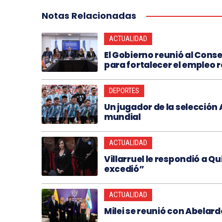
Notas Relacionadas
ACTUALIDAD
El Gobierno reunió al Conse
para fortalecer el empleo 
DEPORTES
Un jugador de la selección
mundial
ACTUALIDAD
Villarruel le respondió a Qui
excedió”
ACTUALIDAD
Milei se reunió con Abelardo