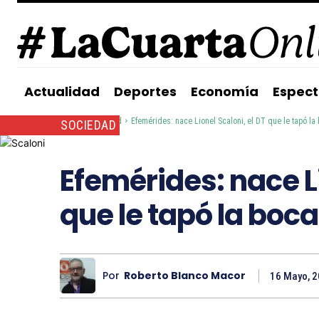
Actualidad
Deportes
Economía
Espect
Inicio
Sociedad
Efemérides: nace Lionel Scaloni, el DT que le tapó la 
SOCIEDAD
Efemérides: nace Li
que le tapó la boc
Por
Roberto Blanco Macor
16 Mayo, 