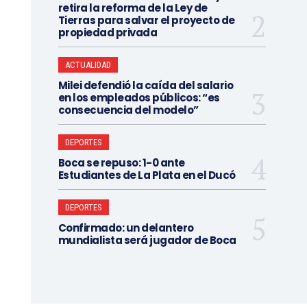
retira la reforma de la Ley de
Tierras para salvar el proyecto de
propiedad privada
ACTUALIDAD
Milei defendió la caída del salario
en los empleados públicos: “es
consecuencia del modelo”
DEPORTES
Boca se repuso: 1-0 ante
Estudiantes de La Plata en el Ducó
DEPORTES
Confirmado: un delantero
mundialista será jugador de Boca