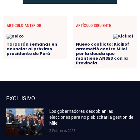
ARTÍCULO ANTERIOR
ARTÍCULO SIGUIENTE
Tardarán semanas en
Nuevo conflicto: Kicillof
anunciar al próximo
arremetió contra Milei
presidente de Perú
por la deuda que
mantiene ANSES con la
Provincia
EXCLUSIVO
Los gobernadores desdoblan las
elecciones para no plebiscitar la gestión de
Milei
2 Febrero, 2025