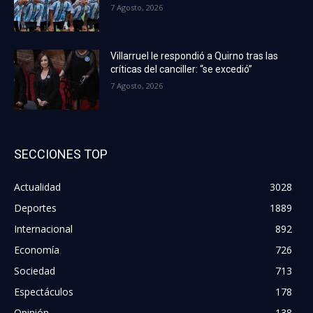
7 Agosto, 2026
Villarruel le respondió a Quirno tras las
críticas del canciller: “se excedió”
7 Agosto, 2026
SECCIONES TOP
Actualidad
3028
Deportes
1889
Internacional
892
Economía
726
Sociedad
713
Espectáculos
178
Opinión
138