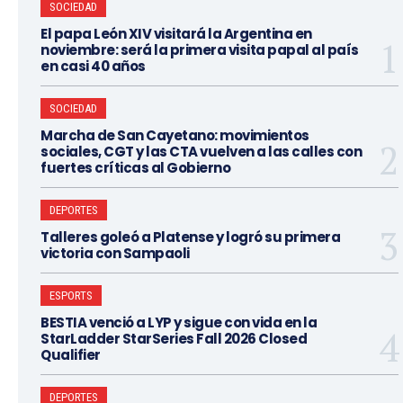
SOCIEDAD
El papa León XIV visitará la Argentina en
noviembre: será la primera visita papal al país
en casi 40 años
SOCIEDAD
Marcha de San Cayetano: movimientos
sociales, CGT y las CTA vuelven a las calles con
fuertes críticas al Gobierno
DEPORTES
Talleres goleó a Platense y logró su primera
victoria con Sampaoli
ESPORTS
BESTIA venció a LYP y sigue con vida en la
StarLadder StarSeries Fall 2026 Closed
Qualifier
DEPORTES