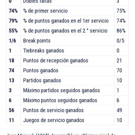
0
Dobles faltas
3
74%
% de primer servicio
75%
79%
% de puntos ganados en el 1er servicio
74%
55%
% de puntos ganados en el 2.° servicio
86%
1/6
Break points
0/5
1
Tiebreaks ganados
0
18
Puntos de recepción ganados
21
74
Puntos ganados
70
13
Partidos ganados
10
3
Máximo partidos seguidos ganados
1
6
Máximo puntos seguidos ganados
6
56
Puntos de servicio ganados
49
11
Juegos de servicio ganados
10