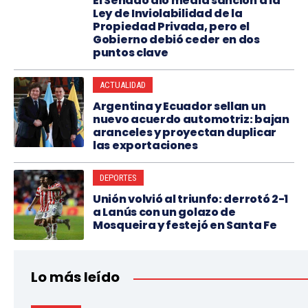
El Senado dio media sanción a la
Ley de Inviolabilidad de la
Propiedad Privada, pero el
Gobierno debió ceder en dos
puntos clave
ACTUALIDAD
Argentina y Ecuador sellan un
nuevo acuerdo automotriz: bajan
aranceles y proyectan duplicar
las exportaciones
DEPORTES
Unión volvió al triunfo: derrotó 2-1
a Lanús con un golazo de
Mosqueira y festejó en Santa Fe
Lo más leído