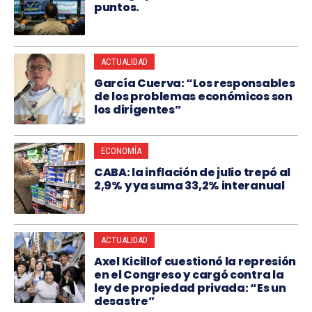
puntos.
ACTUALIDAD
García Cuerva: “Los responsables
de los problemas económicos son
los dirigentes”
ECONOMÍA
CABA: la inflación de julio trepó al
2,9% y ya suma 33,2% interanual
ACTUALIDAD
Axel Kicillof cuestionó la represión
en el Congreso y cargó contra la
ley de propiedad privada: “Es un
desastre”