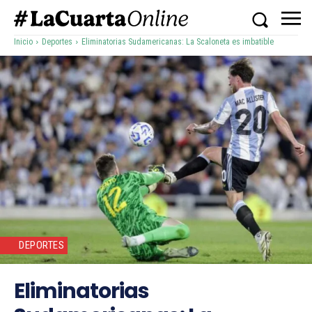
Inicio
Deportes
Eliminatorias Sudamericanas: La Scaloneta es imbatible
DEPORTES
Eliminatorias