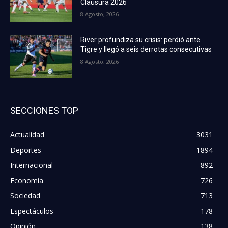
Clausura 2026
8 Agosto, 2026
River profundiza su crisis: perdió ante
Tigre y llegó a seis derrotas consecutivas
8 Agosto, 2026
SECCIONES TOP
Actualidad
3031
Deportes
1894
Internacional
892
Economía
726
Sociedad
713
Espectáculos
178
Opinión
138