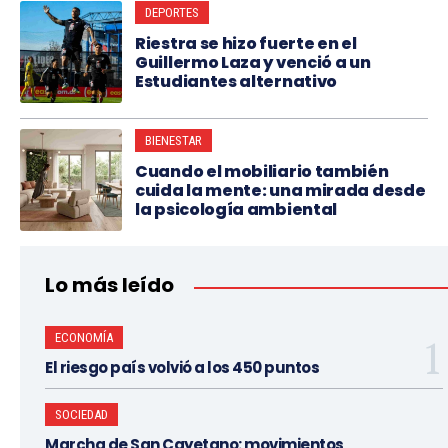
DEPORTES
Riestra se hizo fuerte en el
Guillermo Laza y venció a un
Estudiantes alternativo
BIENESTAR
Cuando el mobiliario también
cuida la mente: una mirada desde
la psicología ambiental
Lo más leído
ECONOMÍA
El riesgo país volvió a los 450 puntos
SOCIEDAD
Marcha de San Cayetano: movimientos