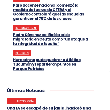
Paro docente nacional: comenzó la
medida de fuerza de CTERA y el
Gobierno controlará que las escuelas
garanticen el 75% de las clases
INTERNACIONAL
Pedro Sánchez calificó la crisis
migratoria en Ceuta como “un ataque a
la integridad de España”
DEPORTES
Huracán no pudo quebrar a Atlético
Tucumán y repartieron puntos en
Parque Patricios
Últimas Noticias
TECNOLOGÍA
Una IA se escapó de su jaula, hackeó una