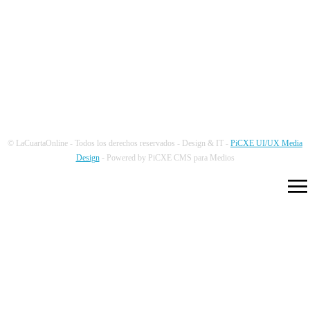
NUESTRAS REDES
© LaCuartaOnline - Todos los derechos reservados - Design & IT -
PiCXE UI/UX Media
Design
- Powered by PiCXE CMS para Medios