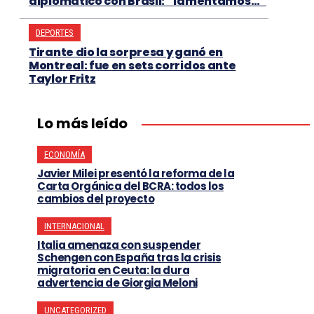
diplomático con Brasil: “lamentamos…”
DEPORTES
Tirante dio la sorpresa y ganó en
Montreal: fue en sets corridos ante
Taylor Fritz
Lo más leído
ECONOMÍA
Javier Milei presentó la reforma de la
Carta Orgánica del BCRA: todos los
cambios del proyecto
INTERNACIONAL
Italia amenaza con suspender
Schengen con España tras la crisis
migratoria en Ceuta: la dura
advertencia de Giorgia Meloni
UNCATEGORIZED