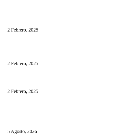
Los gobernadores desdoblan las elecciones para no plebiscitar la gestión de
Milei
2 Febrero, 2025
El fuego arrasa con la belleza de El Bolsón: una tragedia que duele y nos
interpela
2 Febrero, 2025
Redes Sociales: ¿Libertad o Peligro para Nuestros Hijos?
2 Febrero, 2025
ÚLTIMAS NOTICIAS
Una IA se escapó de su jaula, hackeó una empresa y ahora los bancos due
con un ojo abierto
5 Agosto, 2026