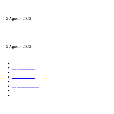
Boca recibe a Estudiantes en busca de mejorar su imagen
5 Agosto, 2026
Ley de Tierras: los gobernadores aliados que obligaron a retirar la venta d
territorio a extranjeros
5 Agosto, 2026
SECCIONES TOP
Actualidad
3012
Deportes
1884
Internacional
892
Economía
721
Sociedad
711
Espectáculos
178
Opinión
138
Esports
88