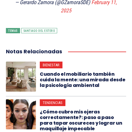
— Gerardo Zamora (@GZamoraSDE)
February 11,
2025
TEMAS
SANTIAGO DEL ESTERO
Notas Relacionadas
BIENESTAR
Cuando el mobiliario también
cuida la mente: una mirada desde
la psicología ambiental
TENDENCIAS
¿Cómo cubro mis ojeras
correctamente?: paso a paso
para tapar oscureces y lograr un
maquillaje impecable