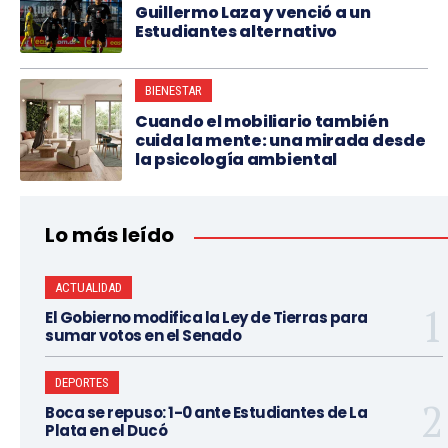
Guillermo Laza y venció a un
Estudiantes alternativo
BIENESTAR
Cuando el mobiliario también
cuida la mente: una mirada desde
la psicología ambiental
Lo más leído
ACTUALIDAD
El Gobierno modifica la Ley de Tierras para
sumar votos en el Senado
DEPORTES
Boca se repuso: 1-0 ante Estudiantes de La
Plata en el Ducó