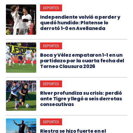
DEPORTES
Independiente volvió a perder y
quedó hundido: Platense lo
derrotó 1-0 en Avellaneda
DEPORTES
Boca y Vélez empataron 1-1 en un
partidazo por la cuarta fecha del
Torneo Clausura 2026
DEPORTES
River profundiza su crisis: perdió
ante Tigre y llegó a seis derrotas
consecutivas
DEPORTES
Riestra se hizo fuerte en el