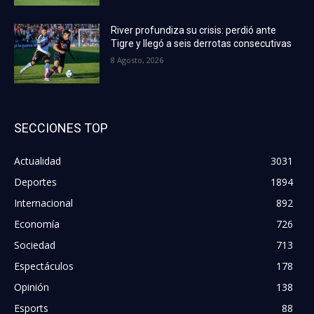
River profundiza su crisis: perdió ante
Tigre y llegó a seis derrotas consecutivas
8 Agosto, 2026
SECCIONES TOP
Actualidad
3031
Deportes
1894
Internacional
892
Economía
726
Sociedad
713
Espectáculos
178
Opinión
138
Esports
88