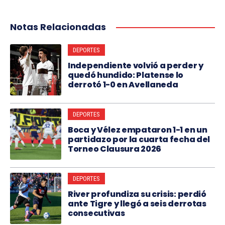
Notas Relacionadas
DEPORTES
Independiente volvió a perder y
quedó hundido: Platense lo
derrotó 1-0 en Avellaneda
DEPORTES
Boca y Vélez empataron 1-1 en un
partidazo por la cuarta fecha del
Torneo Clausura 2026
DEPORTES
River profundiza su crisis: perdió
ante Tigre y llegó a seis derrotas
consecutivas