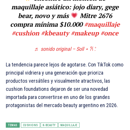
maquillaje asiático: jojo diary, gege
bear, novo y más
Mitre 2676
compra mínima $10.000
#maquillaje
#cushion
#kbeauty
#makeup
#once
♬ sonido original – Soll ⋆ 𐙚 ̊.
La tendencia parece lejos de agotarse. Con TikTok como
principal vidriera y una generación que prioriza
productos versátiles y visualmente atractivos, las
cushion foundations dejaron de ser una novedad
importada para convertirse en uno de los grandes
protagonistas del mercado beauty argentino en 2026.
TEMAS
CUSHIONS
K-BEAUTY
MAQUILLAJE