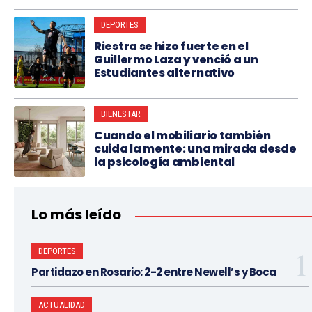
DEPORTES
Riestra se hizo fuerte en el
Guillermo Laza y venció a un
Estudiantes alternativo
BIENESTAR
Cuando el mobiliario también
cuida la mente: una mirada desde
la psicología ambiental
Lo más leído
DEPORTES
Partidazo en Rosario: 2-2 entre Newell’s y Boca
ACTUALIDAD