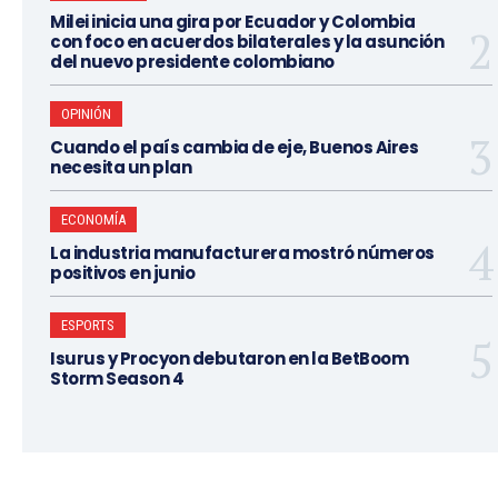
Milei inicia una gira por Ecuador y Colombia
con foco en acuerdos bilaterales y la asunción
del nuevo presidente colombiano
OPINIÓN
Cuando el país cambia de eje, Buenos Aires
necesita un plan
ECONOMÍA
La industria manufacturera mostró números
positivos en junio
ESPORTS
Isurus y Procyon debutaron en la BetBoom
Storm Season 4