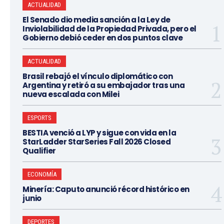
ACTUALIDAD
El Senado dio media sanción a la Ley de
Inviolabilidad de la Propiedad Privada, pero el
Gobierno debió ceder en dos puntos clave
ACTUALIDAD
Brasil rebajó el vínculo diplomático con
Argentina y retiró a su embajador tras una
nueva escalada con Milei
ESPORTS
BESTIA venció a LYP y sigue con vida en la
StarLadder StarSeries Fall 2026 Closed
Qualifier
ECONOMÍA
Minería: Caputo anunció récord histórico en
junio
DEPORTES