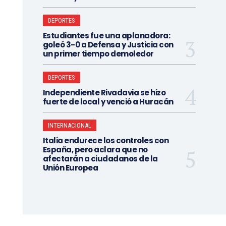
DEPORTES
Estudiantes fue una aplanadora:
goleó 3-0 a Defensa y Justicia con
un primer tiempo demoledor
DEPORTES
Independiente Rivadavia se hizo
fuerte de local y venció a Huracán
INTERNACIONAL
Italia endurece los controles con
España, pero aclara que no
afectarán a ciudadanos de la
Unión Europea