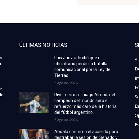
ÚLTIMAS NOTICIAS
S
as
Luis Juez admitió que el
Ac
a
oficialismo perdió la batalla
D
comunicacional por la Ley de
Tierras
In
6 Agosto, 2026
E
de
le
River cerró a Thiago Almada: el
S
campeón del mundo será el
E
refuerzo más caro de la historia
del fútbol argentino
O
6 Agosto, 2026
Es
Abdala confirmó el acuerdo para
destrabar la sesión del Senado y