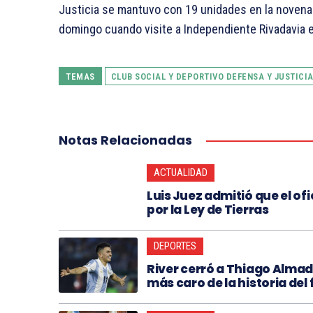
Justicia se mantuvo con 19 unidades en la novena 
domingo cuando visite a Independiente Rivadavia
TEMAS
CLUB SOCIAL Y DEPORTIVO DEFENSA Y JUSTICI
Notas Relacionadas
ACTUALIDAD
Luis Juez admitió que el of
por la Ley de Tierras
DEPORTES
River cerró a Thiago Almad
más caro de la historia del