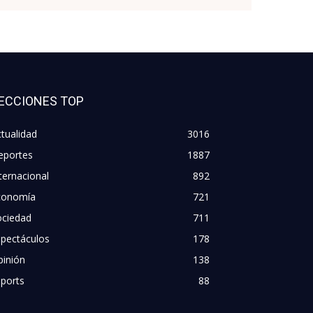
ECCIONES TOP
tualidad
3016
eportes
1887
ternacional
892
conomía
721
ociedad
711
spectáculos
178
pinión
138
ports
88