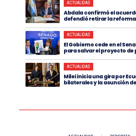
ACTUALIDAD
Abdala confirmó el acuerdo
defendió retirar la reforma 
ACTUALIDAD
El Gobierno cede en el Senad
para salvar el proyecto de
ACTUALIDAD
Milei inicia una gira por 
bilaterales y la asunción 