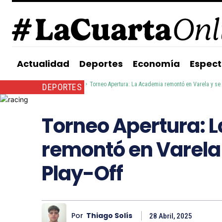
Actualidad
Deportes
Economía
Espect
Inicio
Deportes
Torneo Apertura: La Academia remontó en Varela y se cl
DEPORTES
Torneo Apertura: 
remontó en Varela y
Play-Off
Por
Thiago Solís
28 Abril, 2025