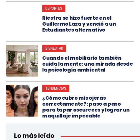
DEPORTES
Riestra se hizo fuerte en el
Guillermo Laza y venció a un
Estudiantes alternativo
BIENESTAR
Cuando el mobiliario también
cuida la mente: una mirada desde
la psicología ambiental
TENDENCIAS
¿Cómo cubro mis ojeras
correctamente?: paso a paso
para tapar oscureces y lograr un
maquillaje impecable
Lo más leído