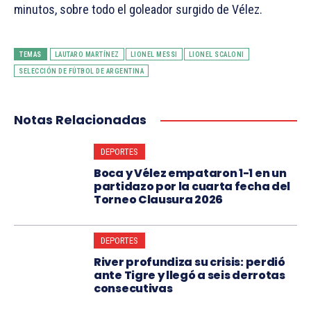
minutos, sobre todo el goleador surgido de Vélez.
TEMAS
LAUTARO MARTÍNEZ
LIONEL MESSI
LIONEL SCALONI
SELECCIÓN DE FÚTBOL DE ARGENTINA
Notas Relacionadas
DEPORTES
Boca y Vélez empataron 1-1 en un
partidazo por la cuarta fecha del
Torneo Clausura 2026
DEPORTES
River profundiza su crisis: perdió
ante Tigre y llegó a seis derrotas
consecutivas