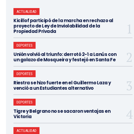
ACTUALIDAD
Kicillof participó de la marcha en rechazo al
proyecto de Ley de Inviolabilidad de la
Propiedad Privada
DEPORTES
Unión volvió al triunfo: derrotó 2-1 a Lanús con
un golazo de Mosqueira y festejó en Santa Fe
DEPORTES
Riestra se hizo fuerte en el Guillermo Laza y
venció a un Estudiantes alternativo
DEPORTES
Tigre y Belgrano no se sacaron ventajas en
Victoria
ACTUALIDAD