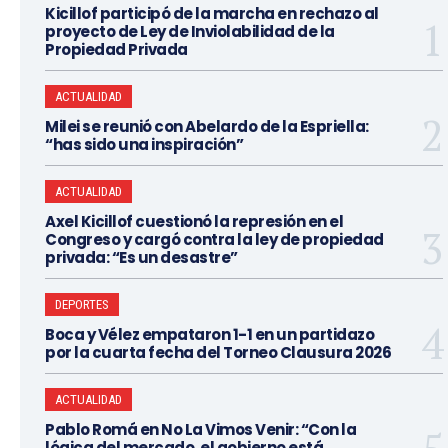
Kicillof participó de la marcha en rechazo al
proyecto de Ley de Inviolabilidad de la
Propiedad Privada
ACTUALIDAD
Milei se reunió con Abelardo de la Espriella:
“has sido una inspiración”
ACTUALIDAD
Axel Kicillof cuestionó la represión en el
Congreso y cargó contra la ley de propiedad
privada: “Es un desastre”
DEPORTES
Boca y Vélez empataron 1-1 en un partidazo
por la cuarta fecha del Torneo Clausura 2026
ACTUALIDAD
Pablo Romá en No La Vimos Venir: “Con la
lógica del mercado, el gobierno está