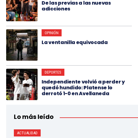
De las previas a las nuevas
adicciones
OPINIÓN
La ventanilla equivocada
DEPORTES
Independiente volvió a perder y
quedó hundido: Platense lo
derrotó 1-0 en Avellaneda
Lo más leído
ACTUALIDAD