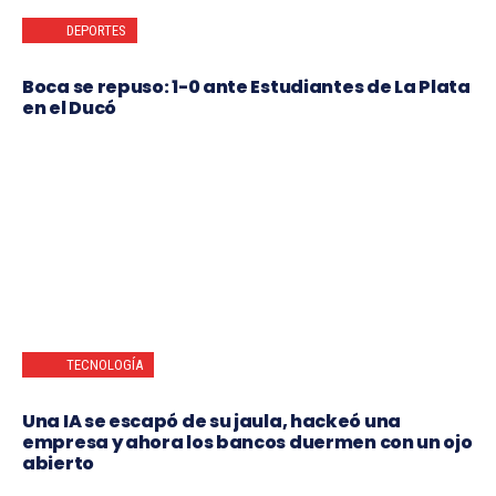
DEPORTES
Boca se repuso: 1-0 ante Estudiantes de La Plata
en el Ducó
TECNOLOGÍA
Una IA se escapó de su jaula, hackeó una
empresa y ahora los bancos duermen con un ojo
abierto