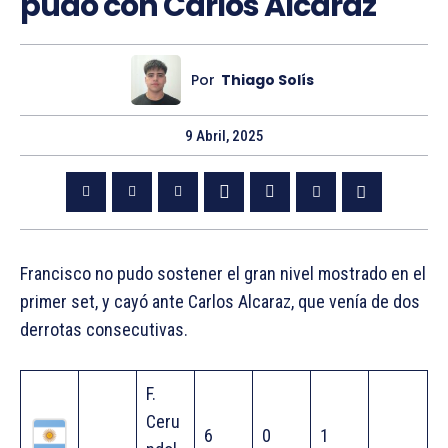
pudo con Carlos Alcaraz
Por
Thiago Solís
9 Abril, 2025
Francisco no pudo sostener el gran nivel mostrado en el
primer set, y cayó ante Carlos Alcaraz, que venía de dos
derrotas consecutivas.
F.
Ceru
6
0
1