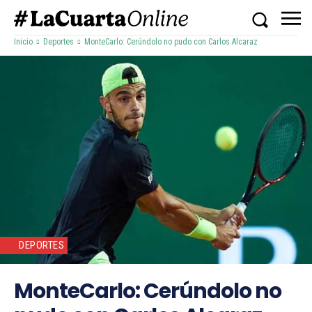
Inicio
Deportes
MonteCarlo: Cerúndolo no pudo con Carlos Alcaraz
DEPORTES
MonteCarlo: Cerúndolo no