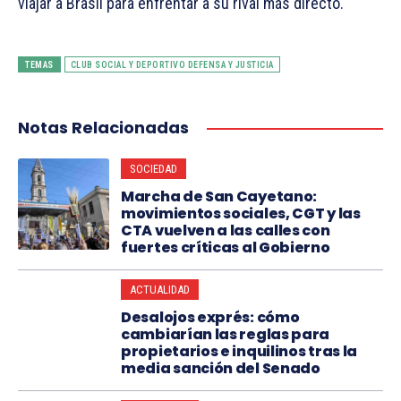
viajar a Brasil para enfrentar a su rival más directo.
TEMAS
CLUB SOCIAL Y DEPORTIVO DEFENSA Y JUSTICIA
Notas Relacionadas
SOCIEDAD
Marcha de San Cayetano:
movimientos sociales, CGT y las
CTA vuelven a las calles con
fuertes críticas al Gobierno
ACTUALIDAD
Desalojos exprés: cómo
cambiarían las reglas para
propietarios e inquilinos tras la
media sanción del Senado