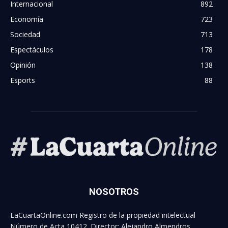
Internacional
892
Economía
723
Sociedad
713
Espectáculos
178
Opinión
138
Esports
88
NOSOTROS
LaCuartaOnline.com Registro de la propiedad intelectual
Número de Acta 10412. Director: Alejandro Almendros.