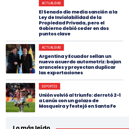
ACTUALIDAD
El Senado dio media sanción a la
Ley de Inviolabilidad de la
Propiedad Privada, pero el
Gobierno debió ceder en dos
puntos clave
ACTUALIDAD
Argentina y Ecuador sellan un
nuevo acuerdo automotriz: bajan
aranceles y proyectan duplicar
las exportaciones
DEPORTES
Unión volvió al triunfo: derrotó 2-1
a Lanús con un golazo de
Mosqueira y festejó en Santa Fe
Lo más leído