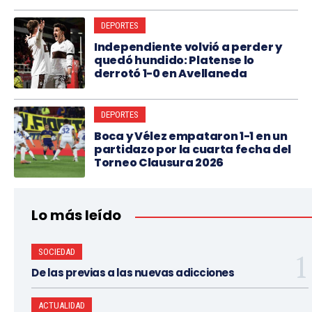
DEPORTES
Independiente volvió a perder y
quedó hundido: Platense lo
derrotó 1-0 en Avellaneda
DEPORTES
Boca y Vélez empataron 1-1 en un
partidazo por la cuarta fecha del
Torneo Clausura 2026
Lo más leído
SOCIEDAD
De las previas a las nuevas adicciones
ACTUALIDAD