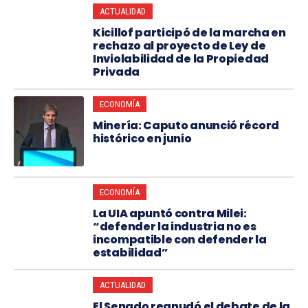
ACTUALIDAD
Kicillof participó de la marcha en
rechazo al proyecto de Ley de
Inviolabilidad de la Propiedad
Privada
ECONOMÍA
Minería: Caputo anunció récord
histórico en junio
ECONOMÍA
La UIA apuntó contra Milei:
“defender la industria no es
incompatible con defender la
estabilidad”
ACTUALIDAD
El Senado reanudó el debate de la