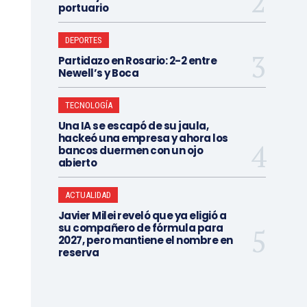
portuario
DEPORTES
Partidazo en Rosario: 2-2 entre
Newell’s y Boca
TECNOLOGÍA
Una IA se escapó de su jaula,
hackeó una empresa y ahora los
bancos duermen con un ojo
abierto
ACTUALIDAD
Javier Milei reveló que ya eligió a
su compañero de fórmula para
2027, pero mantiene el nombre en
reserva