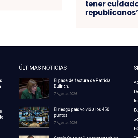
tener cuidado
republicanos
ÚLTIMAS NOTICIAS
S
as
El pase de factura de Patricia
Ac
a
Bullrich.
D
7 Agosto, 2026
In
E
El riesgo país volvió a los 450
de
puntos.
le
S
7 Agosto, 2026
E
O