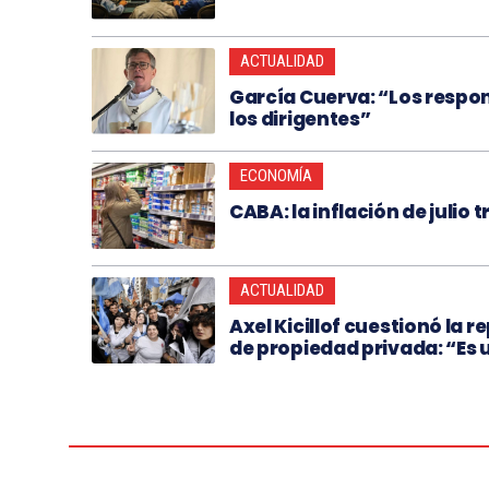
ACTUALIDAD
García Cuerva: “Los respo
los dirigentes”
ECONOMÍA
CABA: la inflación de julio
ACTUALIDAD
Axel Kicillof cuestionó la r
de propiedad privada: “Es 