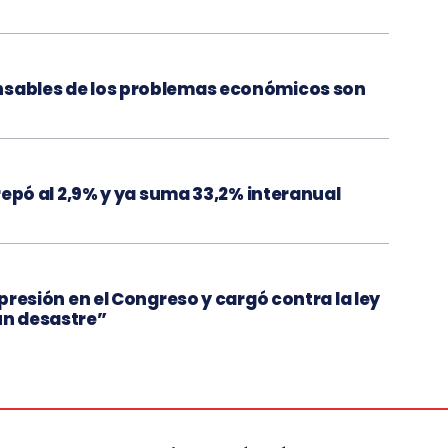
nsables de los problemas económicos son
 trepó al 2,9% y ya suma 33,2% interanual
epresión en el Congreso y cargó contra la ley
un desastre”