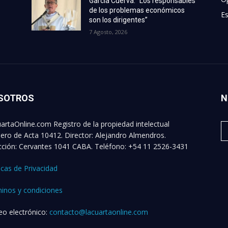
García Cuerva: “Los responsables
de los problemas económicos
Es
son los dirigentes”
7 Agosto, 2026
SOTROS
N
artaOnline.com Registro de la propiedad intelectual
ro de Acta 10412. Director: Alejandro Almendros.
cción: Cervantes 1041 CABA. Teléfono: +54 11 2526-3431
ticas de Privacidad
inos y condiciones
eo electrónico:
contacto@lacuartaonline.com