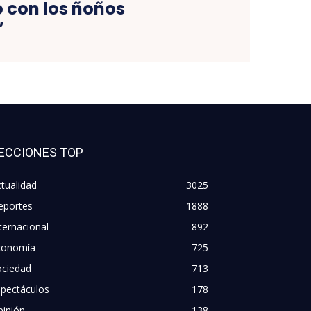
 con los ñoños
”
ECCIONES TOP
tualidad
3025
eportes
1888
ternacional
892
conomía
725
ociedad
713
spectáculos
178
pinión
138