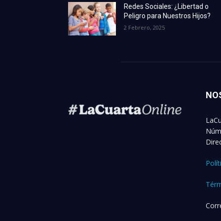
Redes Sociales: ¿Libertad o
Peligro para Nuestros Hijos?
2 Febrero, 2025
NO
LaCu
Núme
Dire
Polí
Térm
Corr