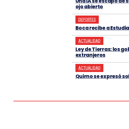
Una IA se escapó de 
ojo abierto
DEPORTES
Boca recibe a Estudi
ACTUALIDAD
Ley de Tierras: los g
extranjeros
ACTUALIDAD
Quirno se expresó so