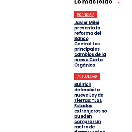
Lo más leído
ECONOMÍA
Javier Milei
presenta la
reforma del
Banco
Central: los
principales
cambios de la
nueva Carta
Orgánica
ACTUALIDAD
Bullrich
defendió la
nueva Ley de
Tierras: “Los
Estados
extranjeros no
pueden
comprar un
metro de