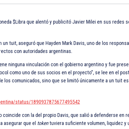
oneda $Libra que alentó y publicitó Javier Milei en sus redes s
en un tuit, aseguró que Hayden Mark Davis, uno de los responsab
rectos con autoridades argentinas.
tiene ninguna vinculación con el gobierno argentino y fue prese
col como uno de sus socios en el proyecto”, se lee en el pos
de los comunicados, sino que se limitó únicamente a un tuit es
rgentina/status/1890937875677495542
o coincide con la del propio Davis, que salió a defenderse en r
ra asegurar que el
token
tuviera suficiente volumen, liquidez y 