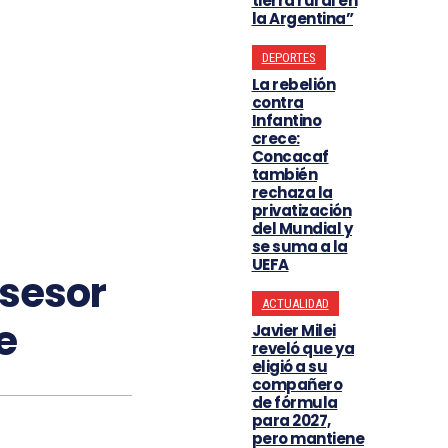
tierra rural en
la Argentina”
DEPORTES
La rebelión
contra
Infantino
crece:
Concacaf
también
rechaza la
privatización
del Mundial y
se suma a la
UEFA
asesor
ACTUALIDAD
e
Javier Milei
reveló que ya
eligió a su
compañero
de fórmula
para 2027,
pero mantiene