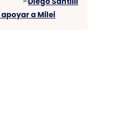
a apoyar a Milei
 Milei
nterpela