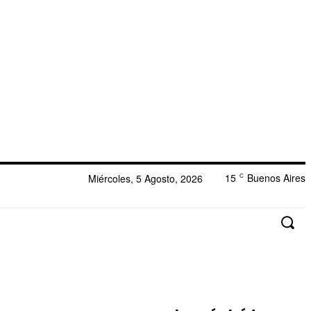
15
Buenos Aires
Miércoles, 5 Agosto, 2026
C
dad
Tecnología
Tendencias
Turismo