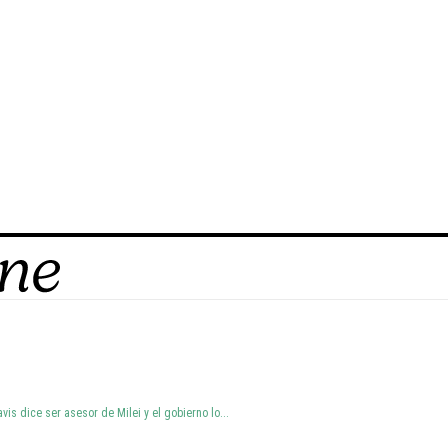
pectáculos
Internacional
Policiales
Socie
vis dice ser asesor de Milei y el gobierno lo...