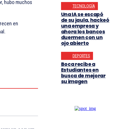
sor, hubo muchos
TECNOLOGÍA
Una IA se escapó
de su jaula, hackeó
arecen en
una empresa y
ahora los bancos
al.
duermen con un
ojo abierto
DEPORTES
Boca recibe a
Estudiantes en
busca de mejorar
su imagen