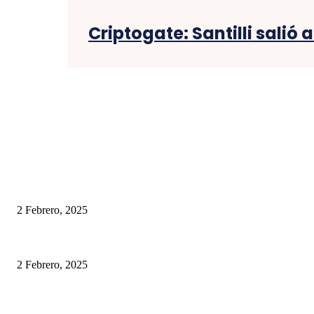
Criptogate: Santilli salió 
EXCLUSIVO
Los gobernadores desdoblan las elecciones para no plebiscitar la gestión de
2 Febrero, 2025
El fuego arrasa con la belleza de El Bolsón: una tragedia que duele y nos i
2 Febrero, 2025
Redes Sociales: ¿Libertad o Peligro para Nuestros Hijos?