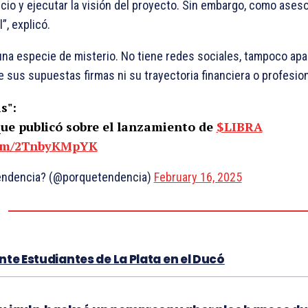
ecio y ejecutar la visión del proyecto. Sin embargo, como ase
”, explicó.
 una especie de misterio. No tiene redes sociales, tampoco ap
 sus supuestas firmas ni su trayectoria financiera o profesion
s":
que publicó sobre el lanzamiento de
$LIBRA
.com/2TnbyKMpYK
tendencia? (@porquetendencia)
February 16, 2025
nte Estudiantes de La Plata en el Ducó