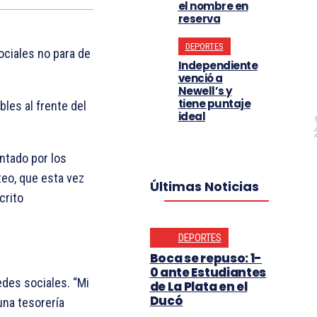
el nombre en
reserva
DEPORTES
ociales no para de
Independiente
venció a
Newell’s y
tiene puntaje
les al frente del
ideal
ntado por los
teo, que esta vez
Últimas Noticias
crito
DEPORTES
Boca se repuso: 1-
0 ante Estudiantes
edes sociales. “Mi
de La Plata en el
Ducó
una tesorería