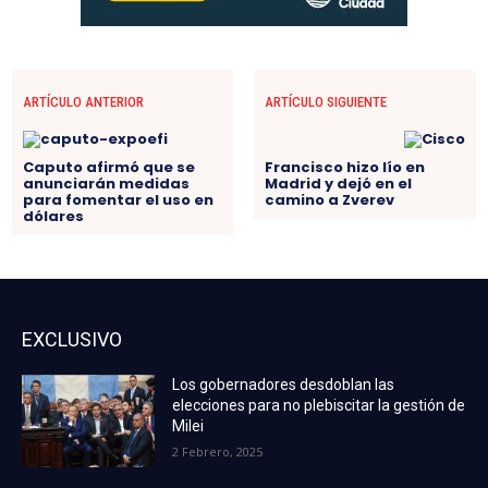
ARTÍCULO ANTERIOR
ARTÍCULO SIGUIENTE
Caputo afirmó que se
Francisco hizo lío en
anunciarán medidas
Madrid y dejó en el
para fomentar el uso en
camino a Zverev
dólares
EXCLUSIVO
Los gobernadores desdoblan las
elecciones para no plebiscitar la gestión de
Milei
2 Febrero, 2025