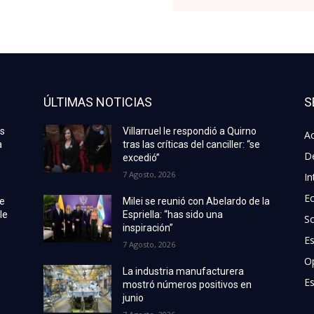
ÚLTIMAS NOTICIAS
S
as
Villarruel le respondió a Quirno
Ac
a
tras las críticas del canciller: “se
D
excedió”
7 Agosto, 2026
In
E
de
Milei se reunió con Abelardo de la
le
Espriella: “has sido una
S
inspiración”
E
7 Agosto, 2026
O
La industria manufacturera
Es
mostró números positivos en
junio