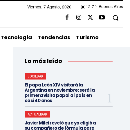
12.7
Buenos Aires
Viernes, 7 Agosto, 2026
C
Tecnología
Tendencias
Turismo
Lo más leído
SOCIEDAD
El papa León XIV visitará la
Argentina en noviembre: será la
primera visita papal al país en
casi 40 años
ACTUALIDAD
Javier Milei reveló que ya eligió a
su compañero de fórmula para