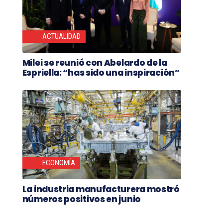
ACTUALIDAD
Milei se reunió con Abelardo de la
Espriella: “has sido una inspiración”
ECONOMÍA
La industria manufacturera mostró
números positivos en junio