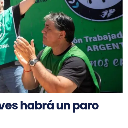
eves habrá un paro