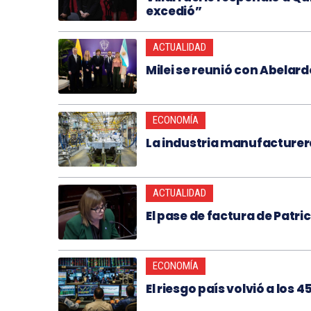
excedió”
ACTUALIDAD
Milei se reunió con Abelardo
ECONOMÍA
La industria manufacturer
ACTUALIDAD
El pase de factura de Patric
ECONOMÍA
El riesgo país volvió a los 