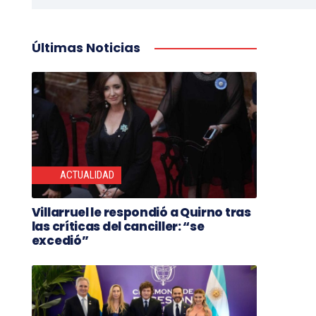
Últimas Noticias
ACTUALIDAD
Villarruel le respondió a Quirno tras
las críticas del canciller: “se
excedió”