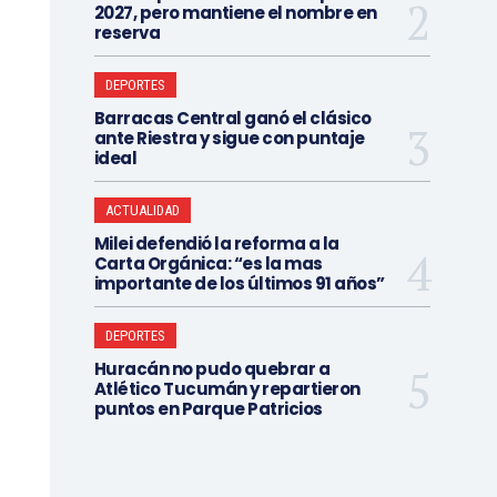
2027, pero mantiene el nombre en
reserva
DEPORTES
Barracas Central ganó el clásico
ante Riestra y sigue con puntaje
ideal
ACTUALIDAD
Milei defendió la reforma a la
Carta Orgánica: “es la mas
importante de los últimos 91 años”
DEPORTES
Huracán no pudo quebrar a
Atlético Tucumán y repartieron
puntos en Parque Patricios