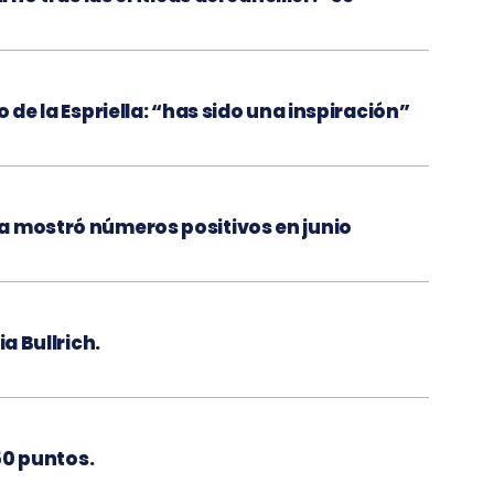
 de la Espriella: “has sido una inspiración”
a mostró números positivos en junio
ia Bullrich.
450 puntos.