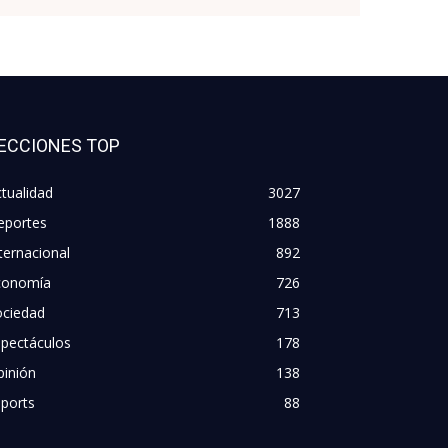
ECCIONES TOP
tualidad
3027
eportes
1888
ternacional
892
conomía
726
ociedad
713
spectáculos
178
pinión
138
ports
88