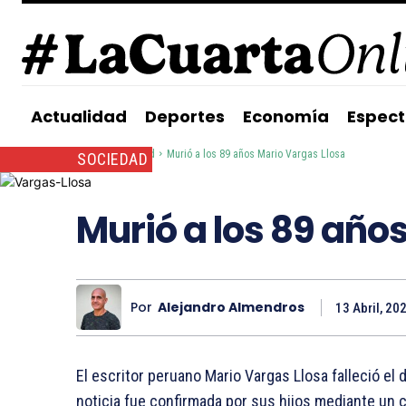
Actualidad
Deportes
Economía
Espect
Inicio
Sociedad
Murió a los 89 años Mario Vargas Llosa
SOCIEDAD
Murió a los 89 año
Por
Alejandro Almendros
13 Abril, 20
El escritor peruano Mario Vargas Llosa falleció el 
noticia fue confirmada por sus hijos mediante un