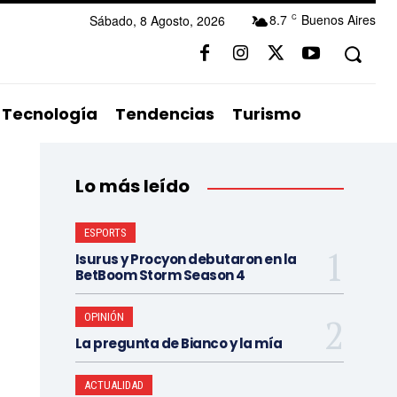
8.7
Buenos Aires
Sábado, 8 Agosto, 2026
C
Tecnología
Tendencias
Turismo
Lo más leído
ESPORTS
Isurus y Procyon debutaron en la
BetBoom Storm Season 4
OPINIÓN
La pregunta de Bianco y la mía
ACTUALIDAD