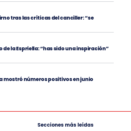
rno tras las críticas del canciller: “se
 de la Espriella: “has sido una inspiración”
a mostró números positivos en junio
Secciones más leídas