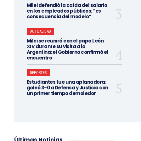
Milei defendió la caída del salario
en los empleados públicos: “es
consecuencia del modelo”
ACTUALIDAD
Milei se reunirá con el papa León
XIV durante su visita a la
Argentina: el Gobierno confirmó el
encuentro
DEPORTES
Estudiantes fue una aplanadora:
goleó 3-0 a Defensa y Justicia con
un primer tiempo demoledor
Últimas Noticias