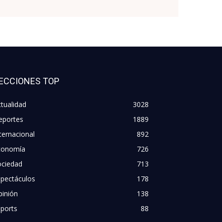
ECCIONES TOP
tualidad
3028
eportes
1889
ternacional
892
conomía
726
ociedad
713
spectáculos
178
pinión
138
ports
88