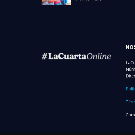
NO
LaCu
Núme
Dire
Polí
Térm
Corr