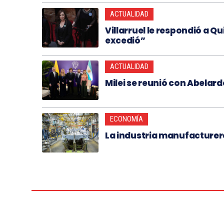
ACTUALIDAD
Villarruel le respondió a Qui
excedió”
ACTUALIDAD
Milei se reunió con Abelardo
ECONOMÍA
La industria manufacturer