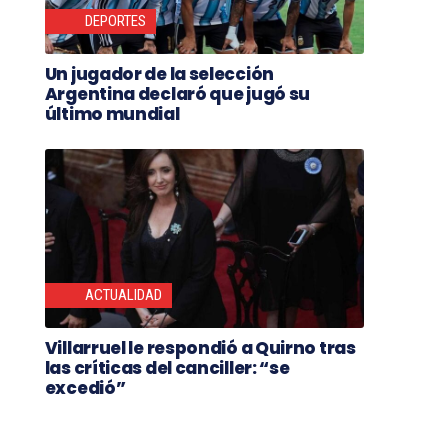
DEPORTES
Un jugador de la selección
Argentina declaró que jugó su
último mundial
ACTUALIDAD
Villarruel le respondió a Quirno tras
las críticas del canciller: “se
excedió”