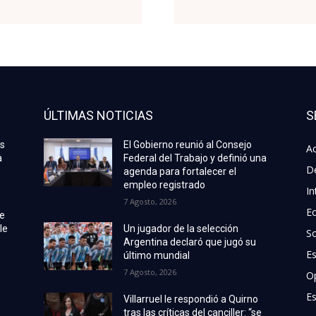
ÚLTIMAS NOTICIAS
S
as
El Gobierno reunió al Consejo
Ac
a
Federal del Trabajo y definió una
D
agenda para fortalecer el
empleo registrado
In
7 Agosto, 2026
E
de
le
Un jugador de la selección
S
Argentina declaró que jugó su
E
último mundial
7 Agosto, 2026
O
Es
Villarruel le respondió a Quirno
tras las críticas del canciller: “se