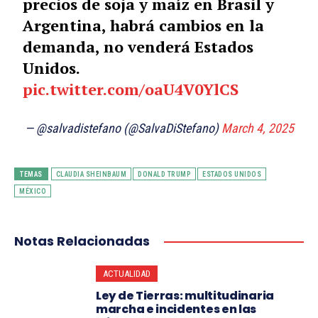
precios de soja y maíz en Brasil y
Argentina, habrá cambios en la
demanda, no venderá Estados
Unidos.
pic.twitter.com/oaU4V0YlCS
— @salvadistefano (@SalvaDiStefano)
March 4, 2025
TEMAS
CLAUDIA SHEINBAUM
DONALD TRUMP
ESTADOS UNIDOS
MÉXICO
Notas Relacionadas
ACTUALIDAD
Ley de Tierras: multitudinaria
marcha e incidentes en las