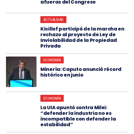
afueras del Congreso
ACTUALIDAD
Kicillof participó de la marcha en
rechazo al proyecto de Ley de
Inviolabilidad de la Propiedad
Privada
ECONOMÍA
Minería: Caputo anunció récord
histórico en junio
ECONOMÍA
La UIA apuntó contra Milei:
“defender la industria no es
incompatible con defender la
estabilidad”