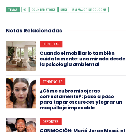
TEMAS
9Z
COUNTER STRIKE
DUKI
IEM MAJOR DE COLOGNE
Notas Relacionadas
BIENESTAR
Cuando el mobiliario también
cuida la mente: una mirada desde
la psicología ambiental
TENDENCIAS
¿Cómo cubro mis ojeras
correctamente?: paso a paso
para tapar oscureces y lograr un
maquillaje impecable
DEPORTES
CONMOCIÓN: Murió Jorge Messi, el