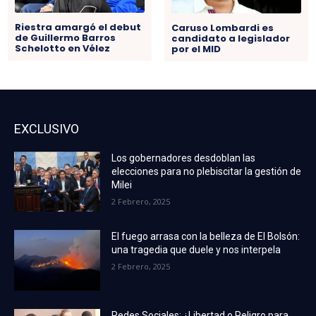
Riestra amargó el debut
Caruso Lombardi es
de Guillermo Barros
candidato a legislador
Schelotto en Vélez
por el MID
EXCLUSIVO
Los gobernadores desdoblan las
elecciones para no plebiscitar la gestión de
Milei
2 Febrero, 2025
El fuego arrasa con la belleza de El Bolsón:
una tragedia que duele y nos interpela
2 Febrero, 2025
Redes Sociales: ¿Libertad o Peligro para