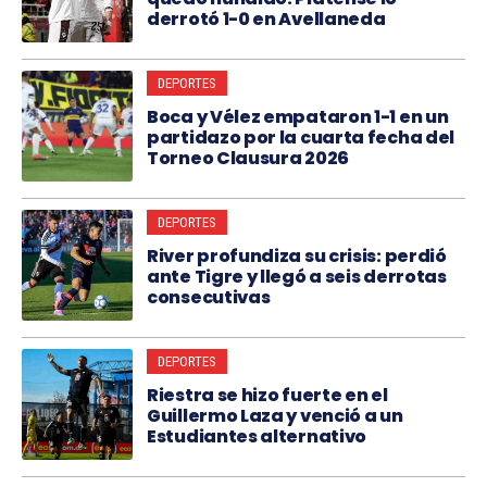
derrotó 1-0 en Avellaneda
DEPORTES
Boca y Vélez empataron 1-1 en un
partidazo por la cuarta fecha del
Torneo Clausura 2026
DEPORTES
River profundiza su crisis: perdió
ante Tigre y llegó a seis derrotas
consecutivas
DEPORTES
Riestra se hizo fuerte en el
Guillermo Laza y venció a un
Estudiantes alternativo