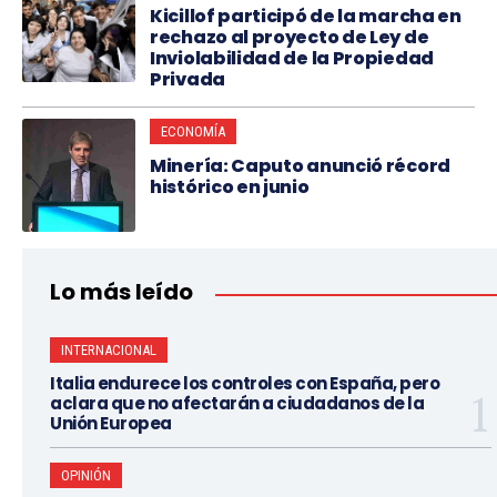
Kicillof participó de la marcha en
rechazo al proyecto de Ley de
Inviolabilidad de la Propiedad
Privada
ECONOMÍA
Minería: Caputo anunció récord
histórico en junio
Lo más leído
INTERNACIONAL
Italia endurece los controles con España, pero
aclara que no afectarán a ciudadanos de la
Unión Europea
OPINIÓN