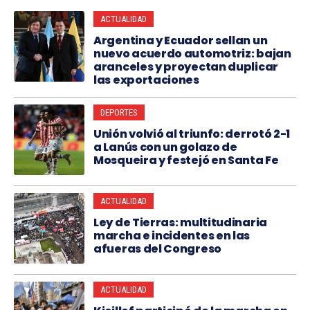
ACTUALIDAD
Argentina y Ecuador sellan un
nuevo acuerdo automotriz: bajan
aranceles y proyectan duplicar
las exportaciones
DEPORTES
Unión volvió al triunfo: derrotó 2-1
a Lanús con un golazo de
Mosqueira y festejó en Santa Fe
ACTUALIDAD
Ley de Tierras: multitudinaria
marcha e incidentes en las
afueras del Congreso
ACTUALIDAD