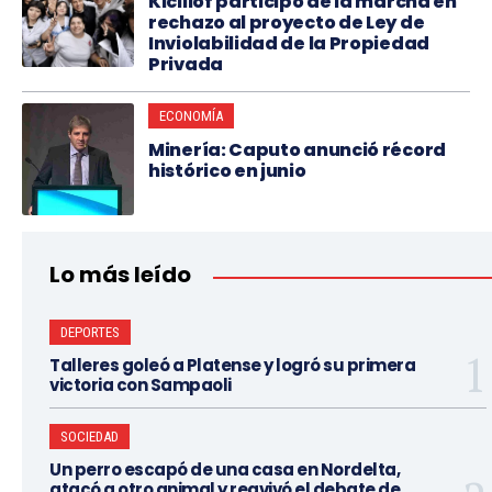
Kicillof participó de la marcha en
rechazo al proyecto de Ley de
Inviolabilidad de la Propiedad
Privada
ECONOMÍA
Minería: Caputo anunció récord
histórico en junio
Lo más leído
DEPORTES
Talleres goleó a Platense y logró su primera
victoria con Sampaoli
SOCIEDAD
Un perro escapó de una casa en Nordelta,
atacó a otro animal y reavivó el debate de