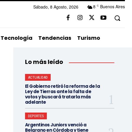
8
Buenos Aires
Sábado, 8 Agosto, 2026
C
Tecnología
Tendencias
Turismo
Lo más leído
ACTUALIDAD
El Gobierno retiró la reforma de la
Ley de Tierras ante la falta de
votos y buscará tratarla más
adelante
DEPORTES
Argentinos Juniors venció a
Belgrano en Córdoba y tiene