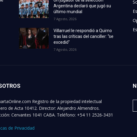
S
Argentina declaró que jugó su
E
último mundial
7 Agosto, 2026
O
Es
Villarruel le respondió a Quirno
tras las críticas del canciller: “se
excedió”
7 Agosto, 2026
SOTROS
N
artaOnline.com Registro de la propiedad intelectual
ro de Acta 10412. Director: Alejandro Almendros.
cción: Cervantes 1041 CABA. Teléfono: +54 11 2526-3431
ticas de Privacidad