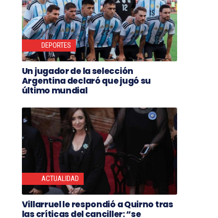
DEPORTES
Un jugador de la selección
Argentina declaró que jugó su
último mundial
ACTUALIDAD
Villarruel le respondió a Quirno tras
las críticas del canciller: “se