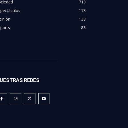
ociedad
713
spectáculos
178
pinión
138
ports
88
UESTRAS REDES