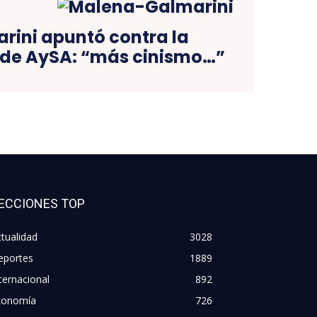
rini apuntó contra la
n de AySA: “más cinismo…”
ECCIONES TOP
tualidad
3028
eportes
1889
ternacional
892
conomía
726