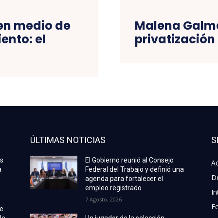
 en medio de
Malena Galma
ento: el
privatizació
ÚLTIMAS NOTICIAS
S
as
El Gobierno reunió al Consejo
Ac
a
Federal del Trabajo y definió una
D
agenda para fortalecer el
empleo registrado
In
7 Agosto, 2026
E
de
le
Un jugador de la selección