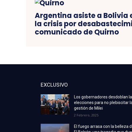
Argentina asiste a Bolivia
la crisis por desabastecimi
comunicado de Quirno
EXCLUSIVO
Los gobernadores desdoblan l
elecciones para no plebiscitar l
gestión de Milei
2 Febrero, 2025
El fuego arrasa con la belleza 
El Bolsón: una tragedia que due