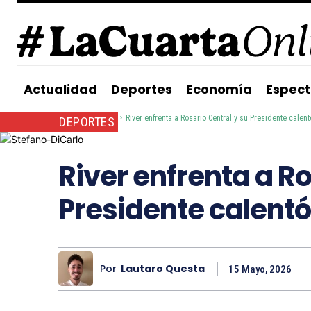
Actualidad
Deportes
Economía
Espect
Inicio
Deportes
River enfrenta a Rosario Central y su Presidente calentó
DEPORTES
River enfrenta a Ro
Presidente calentó 
Por
Lautaro Questa
15 Mayo, 2026