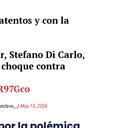
atentos y con la
r, Stefano Di Carlo,
l choque contra
yR97Gco
eclave__)
May 15, 2026
por la polémica