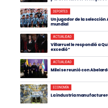
DEPORTES
Un jugador de la selección
mundial
ACTUALIDAD
Villarruel le respondió a Qui
excedió”
ACTUALIDAD
Milei se reunió con Abelardo
ECONOMÍA
La industria manufacturer