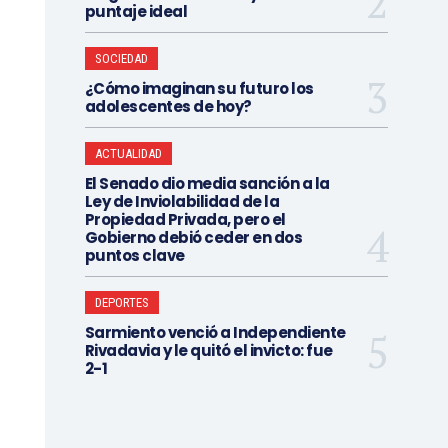
puntaje ideal
SOCIEDAD
¿Cómo imaginan su futuro los
adolescentes de hoy?
ACTUALIDAD
El Senado dio media sanción a la
Ley de Inviolabilidad de la
Propiedad Privada, pero el
Gobierno debió ceder en dos
puntos clave
DEPORTES
Sarmiento venció a Independiente
Rivadavia y le quitó el invicto: fue
2-1