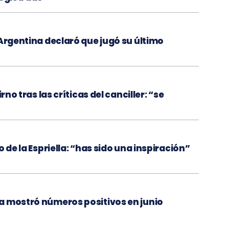
 Argentina declaró que jugó su último
rno tras las críticas del canciller: “se
 de la Espriella: “has sido una inspiración”
a mostró números positivos en junio