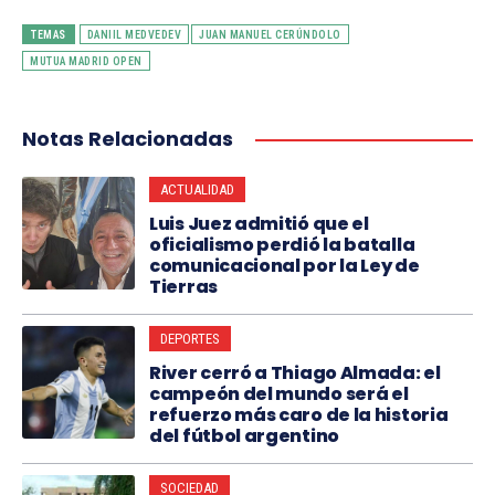
TEMAS
DANIIL MEDVEDEV
JUAN MANUEL CERÚNDOLO
MUTUA MADRID OPEN
Notas Relacionadas
ACTUALIDAD
Luis Juez admitió que el
oficialismo perdió la batalla
comunicacional por la Ley de
Tierras
DEPORTES
River cerró a Thiago Almada: el
campeón del mundo será el
refuerzo más caro de la historia
del fútbol argentino
SOCIEDAD