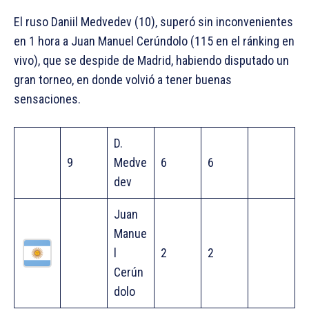
El ruso Daniil Medvedev (10), superó sin inconvenientes
en 1 hora a Juan Manuel Cerúndolo (115 en el ránking en
vivo), que se despide de Madrid, habiendo disputado un
gran torneo, en donde volvió a tener buenas
sensaciones.
D.
9
Medve
6
6
dev
Juan
Manue
l
2
2
Cerún
dolo