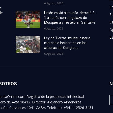
6 Agosto, 2026
E
de
le
Unión volvió al triunfo: derrotó 2-
S
1 a Lanús con un golazo de
E
Mosqueira y festejó en Santa Fe
6 Agosto, 2026
O
Es
Ley de Tierras: multitudinaria
marcha e incidentes en las
afueras del Congreso
6 Agosto, 2026
SOTROS
N
artaOnline.com Registro de la propiedad intelectual
ro de Acta 10412. Director: Alejandro Almendros.
cción: Cervantes 1041 CABA. Teléfono: +54 11 2526-3431