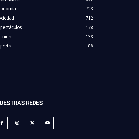
conomía
723
ociedad
712
spectáculos
178
pinión
138
ports
88
UESTRAS REDES