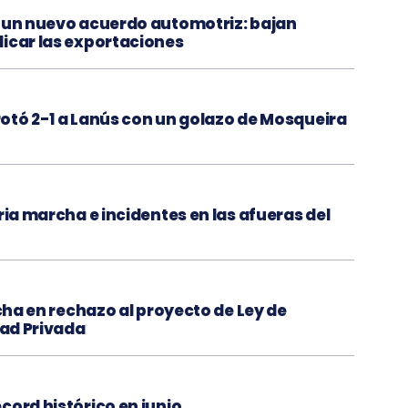
n un nuevo acuerdo automotriz: bajan
licar las exportaciones
rrotó 2-1 a Lanús con un golazo de Mosqueira
ria marcha e incidentes en las afueras del
rcha en rechazo al proyecto de Ley de
dad Privada
cord histórico en junio