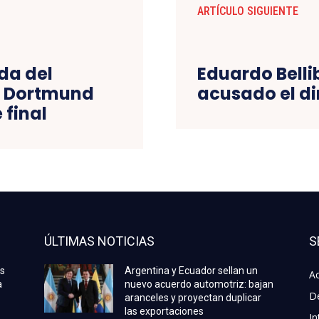
ARTÍCULO SIGUIENTE
da del
Eduardo Bellib
a Dortmund
acusado el di
 final
ÚLTIMAS NOTICIAS
S
as
Argentina y Ecuador sellan un
Ac
a
nuevo acuerdo automotriz: bajan
D
aranceles y proyectan duplicar
las exportaciones
In