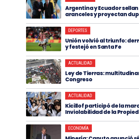
Argentina y Ecuador sella
aranceles y proyectan dup
DEPORTES
Unión volvió al triunfo: de
y festejó en Santa Fe
ACTUALIDAD
Ley de Tierras: multitudina
Congreso
ACTUALIDAD
Kicillof participó de la ma
Inviolabilidad de la Propie
ECONOMÍA
Minería: Caputo anunció ré