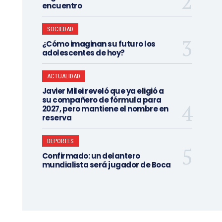
encuentro
SOCIEDAD
¿Cómo imaginan su futuro los
adolescentes de hoy?
ACTUALIDAD
Javier Milei reveló que ya eligió a
su compañero de fórmula para
2027, pero mantiene el nombre en
reserva
DEPORTES
Confirmado: un delantero
mundialista será jugador de Boca