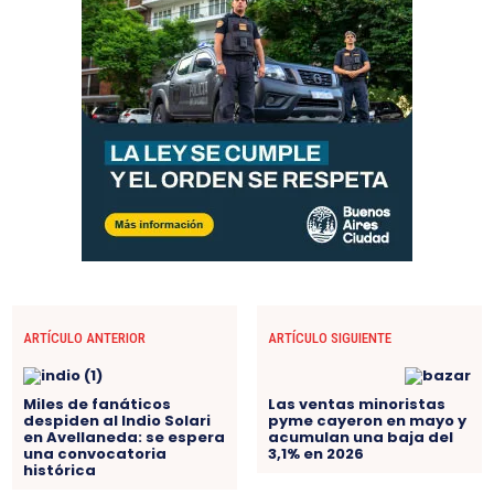
ARTÍCULO ANTERIOR
ARTÍCULO SIGUIENTE
Miles de fanáticos
Las ventas minoristas
despiden al Indio Solari
pyme cayeron en mayo y
en Avellaneda: se espera
acumulan una baja del
una convocatoria
3,1% en 2026
histórica