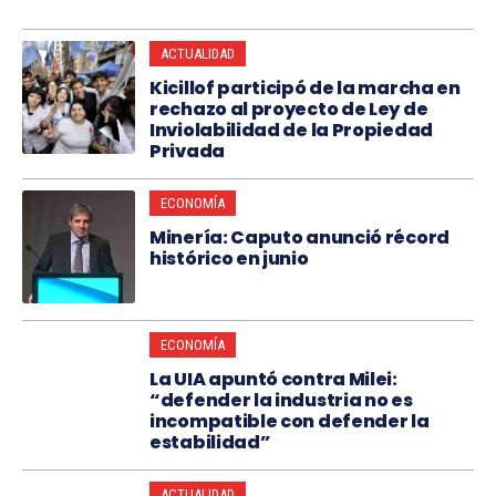
ACTUALIDAD
Kicillof participó de la marcha en
rechazo al proyecto de Ley de
Inviolabilidad de la Propiedad
Privada
ECONOMÍA
Minería: Caputo anunció récord
histórico en junio
ECONOMÍA
La UIA apuntó contra Milei:
“defender la industria no es
incompatible con defender la
estabilidad”
ACTUALIDAD