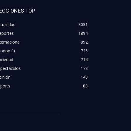
ECCIONES TOP
tualidad
3031
eportes
1894
ternacional
892
conomía
726
ociedad
714
spectáculos
178
pinión
140
ports
88