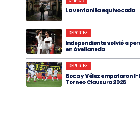
La ventanilla equivocada
DEPORTES
Independiente volvió a per
en Avellaneda
DEPORTES
Boca y Vélez empataron 1-1
Torneo Clausura 2026