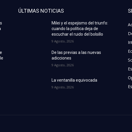
ÚLTIMAS NOTICIAS
S
as
Milei y el espejismo del triunfo:
Ac
a
cuando la política deja de
D
escuchar el ruido del bolsillo
9 Agosto, 2026
In
E
de
De las previas a las nuevas
le
adicciones
S
9 Agosto, 2026
E
O
La ventanilla equivocada
Es
9 Agosto, 2026