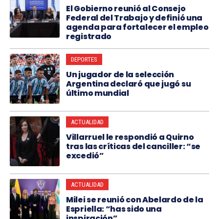
El Gobierno reunió al Consejo
Federal del Trabajo y definió una
agenda para fortalecer el empleo
registrado
DEPORTES
Un jugador de la selección
Argentina declaró que jugó su
último mundial
ACTUALIDAD
Villarruel le respondió a Quirno
tras las críticas del canciller: “se
excedió”
ACTUALIDAD
Milei se reunió con Abelardo de la
Espriella: “has sido una
inspiración”