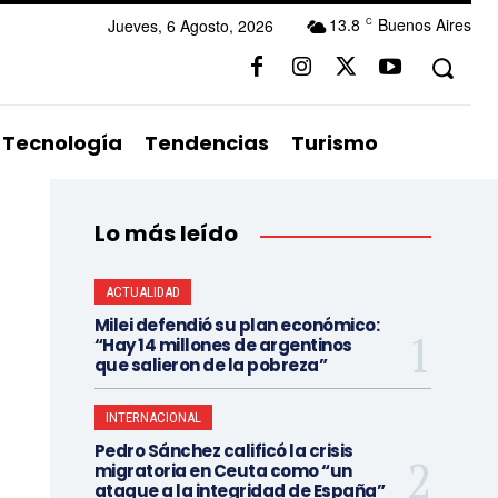
13.8
Buenos Aires
Jueves, 6 Agosto, 2026
C
Tecnología
Tendencias
Turismo
Lo más leído
ACTUALIDAD
Milei defendió su plan económico:
“Hay 14 millones de argentinos
que salieron de la pobreza”
INTERNACIONAL
Pedro Sánchez calificó la crisis
migratoria en Ceuta como “un
ataque a la integridad de España”