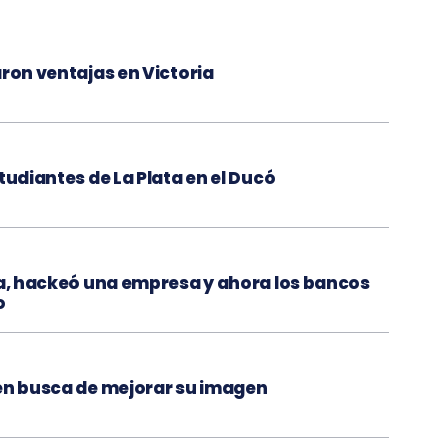
aron ventajas en Victoria
tudiantes de La Plata en el Ducó
la, hackeó una empresa y ahora los bancos
o
 en busca de mejorar su imagen