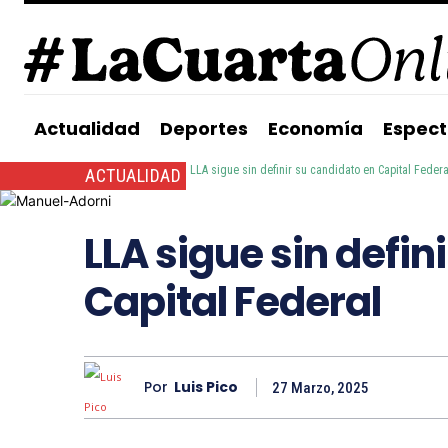
Actualidad
Deportes
Economía
Espect
Inicio
Actualidad
LLA sigue sin definir su candidato en Capital Federa
ACTUALIDAD
LLA sigue sin defin
Capital Federal
Por
Luis Pico
27 Marzo, 2025