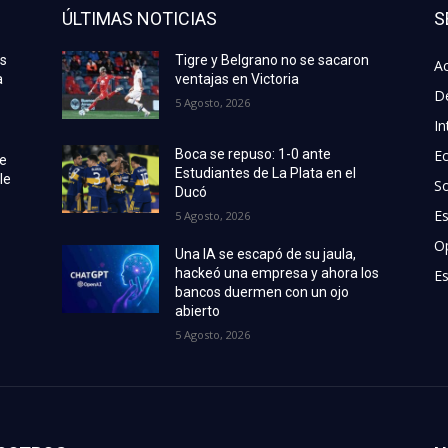
ÚLTIMAS NOTICIAS
S
as
Tigre y Belgrano no se sacaron
Ac
a
ventajas en Victoria
D
5 Agosto, 2026
In
E
Boca se repuso: 1-0 ante
de
Estudiantes de La Plata en el
le
S
Ducó
E
5 Agosto, 2026
O
Una IA se escapó de su jaula,
hackeó una empresa y ahora los
Es
bancos duermen con un ojo
abierto
5 Agosto, 2026