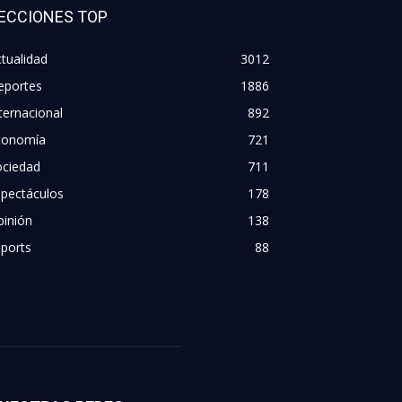
ECCIONES TOP
tualidad
3012
eportes
1886
ternacional
892
conomía
721
ociedad
711
spectáculos
178
pinión
138
ports
88