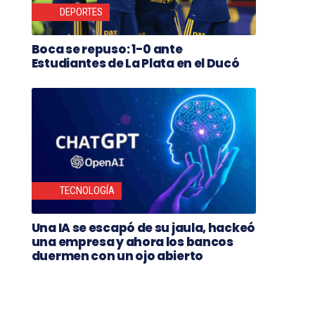
DEPORTES
Boca se repuso: 1-0 ante
Estudiantes de La Plata en el Ducó
TECNOLOGÍA
Una IA se escapó de su jaula, hackeó
una empresa y ahora los bancos
duermen con un ojo abierto