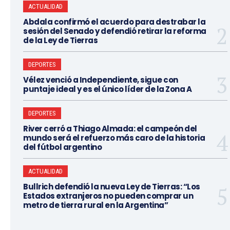
ACTUALIDAD
Abdala confirmó el acuerdo para destrabar la
sesión del Senado y defendió retirar la reforma
de la Ley de Tierras
DEPORTES
Vélez venció a Independiente, sigue con
puntaje ideal y es el único líder de la Zona A
DEPORTES
River cerró a Thiago Almada: el campeón del
mundo será el refuerzo más caro de la historia
del fútbol argentino
ACTUALIDAD
Bullrich defendió la nueva Ley de Tierras: “Los
Estados extranjeros no pueden comprar un
metro de tierra rural en la Argentina”