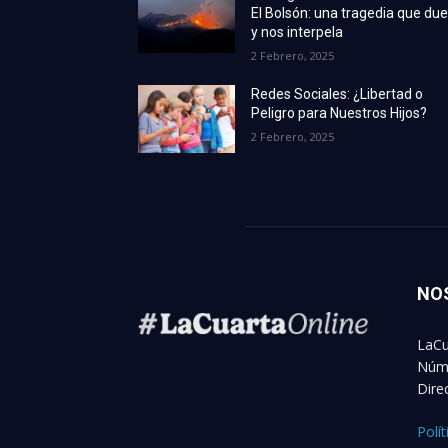
El Bolsón: una tragedia que due
y nos interpela
2 Febrero, 2025
Redes Sociales: ¿Libertad o
Peligro para Nuestros Hijos?
2 Febrero, 2025
NO
LaCu
Núme
Dire
Polí