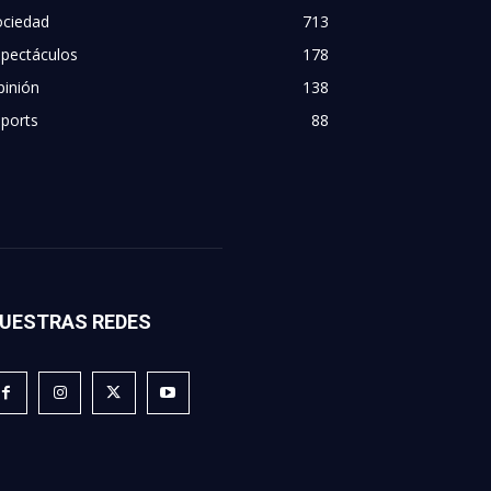
ociedad
713
spectáculos
178
pinión
138
ports
88
UESTRAS REDES