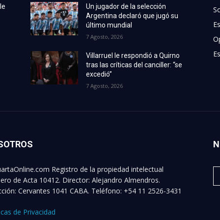
le
Un jugador de la selección
S
Argentina declaró que jugó su
E
último mundial
7 Agosto, 2026
O
Es
Villarruel le respondió a Quirno
tras las críticas del canciller: “se
excedió”
7 Agosto, 2026
SOTROS
N
artaOnline.com Registro de la propiedad intelectual
ro de Acta 10412. Director: Alejandro Almendros.
cción: Cervantes 1041 CABA. Teléfono: +54 11 2526-3431
ticas de Privacidad