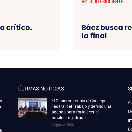
ARTÍCULO SIGUIENTE
 crítico.
Báez busca re
la final
ÚLTIMAS NOTICIAS
S
as
El Gobierno reunió al Consejo
Ac
a
Federal del Trabajo y definió una
D
agenda para fortalecer el
empleo registrado
In
7 Agosto, 2026
E
de