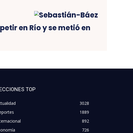
petir en Río y se metió en
ECCIONES TOP
tualidad
3028
eportes
1889
ternacional
892
conomía
726