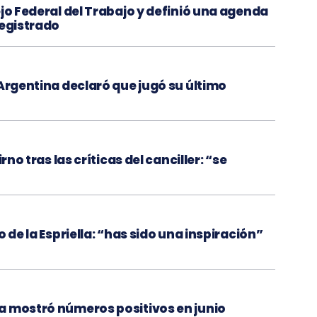
jo Federal del Trabajo y definió una agenda
registrado
 Argentina declaró que jugó su último
rno tras las críticas del canciller: “se
 de la Espriella: “has sido una inspiración”
a mostró números positivos en junio