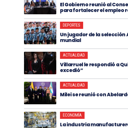
El Gobierno reunió al Conse
para fortalecer el empleo 
DEPORTES
Un jugador de la selección
mundial
ACTUALIDAD
Villarruel le respondió a Qui
excedió”
ACTUALIDAD
Milei se reunió con Abelardo
ECONOMÍA
La industria manufacturer