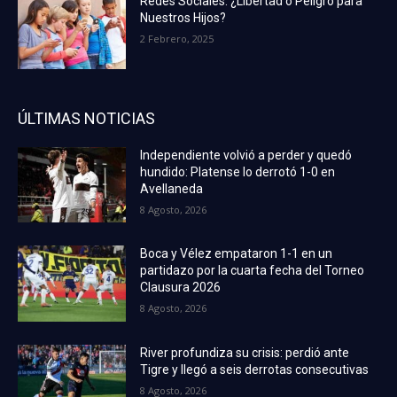
Redes Sociales: ¿Libertad o Peligro para
Nuestros Hijos?
2 Febrero, 2025
ÚLTIMAS NOTICIAS
Independiente volvió a perder y quedó
hundido: Platense lo derrotó 1-0 en
Avellaneda
8 Agosto, 2026
Boca y Vélez empataron 1-1 en un
partidazo por la cuarta fecha del Torneo
Clausura 2026
8 Agosto, 2026
River profundiza su crisis: perdió ante
Tigre y llegó a seis derrotas consecutivas
8 Agosto, 2026