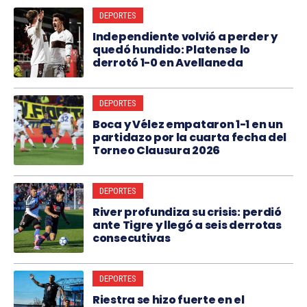
DEPORTES
Independiente volvió a perder y
quedó hundido: Platense lo
derrotó 1-0 en Avellaneda
DEPORTES
Boca y Vélez empataron 1-1 en un
partidazo por la cuarta fecha del
Torneo Clausura 2026
DEPORTES
River profundiza su crisis: perdió
ante Tigre y llegó a seis derrotas
consecutivas
DEPORTES
Riestra se hizo fuerte en el