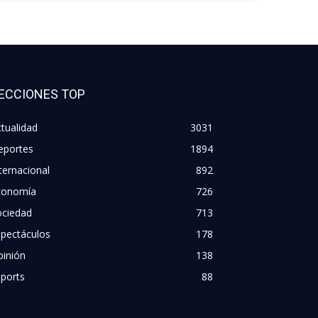
ECCIONES TOP
tualidad
3031
eportes
1894
ternacional
892
conomía
726
ociedad
713
spectáculos
178
pinión
138
ports
88