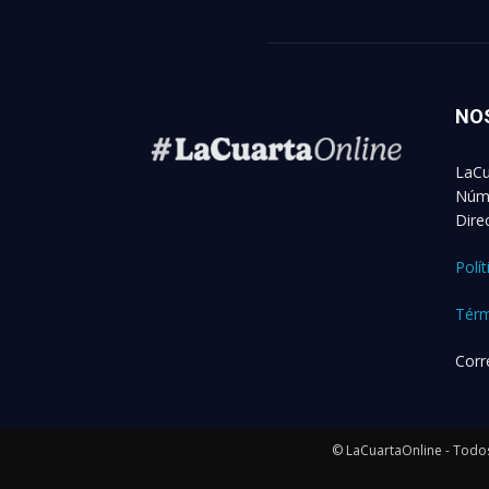
NO
LaCu
Núme
Dire
Polí
Térm
Corr
© LaCuartaOnline - Todos