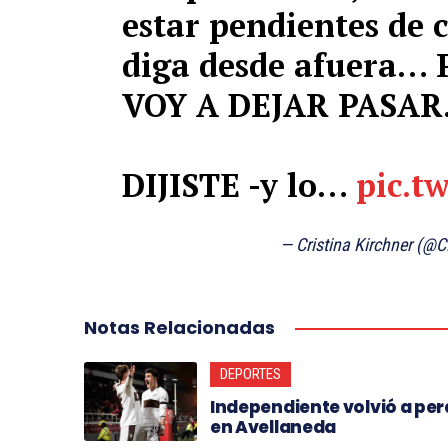
estar pendientes de 
diga desde afuera…
VOY A DEJAR PASAR
DIJISTE -y lo…
pic.t
— Cristina Kirchner (@
Notas Relacionadas
DEPORTES
Independiente volvió a per
en Avellaneda