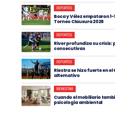
DEPORTES
Boca y Vélez empataron 1-1
Torneo Clausura 2026
DEPORTES
River profundiza su crisis: 
consecutivas
DEPORTES
Riestra se hizo fuerte en e
alternativo
BIENESTAR
Cuando el mobiliario tambi
psicología ambiental