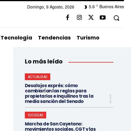
5.6
Buenos Aires
Domingo, 9 Agosto, 2026
C
Tecnología
Tendencias
Turismo
Lo más leído
ACTUALIDAD
Desalojos exprés: cómo
cambiarían las reglas para
propietarios e inquilinos tras la
media sanción del Senado
SOCIEDAD
Marcha de San Cayetano:
movimientos sociales, CGT y las