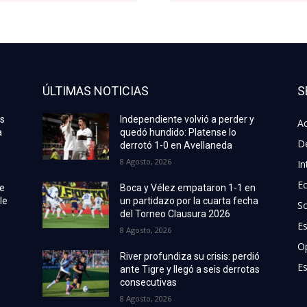
ÚLTIMAS NOTICIAS
S
as
Independiente volvió a perder y
Ac
a
quedó hundido: Platense lo
D
derrotó 1-0 en Avellaneda
8 Agosto, 2026
In
E
de
Boca y Vélez empataron 1-1 en
le
un partidazo por la cuarta fecha
S
del Torneo Clausura 2026
E
8 Agosto, 2026
O
River profundiza su crisis: perdió
Es
ante Tigre y llegó a seis derrotas
consecutivas
8 Agosto, 2026