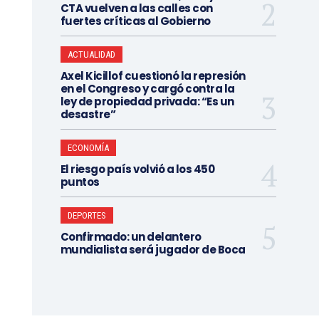
CTA vuelven a las calles con
fuertes críticas al Gobierno
ACTUALIDAD
Axel Kicillof cuestionó la represión
en el Congreso y cargó contra la
ley de propiedad privada: “Es un
desastre”
ECONOMÍA
El riesgo país volvió a los 450
puntos
DEPORTES
Confirmado: un delantero
mundialista será jugador de Boca