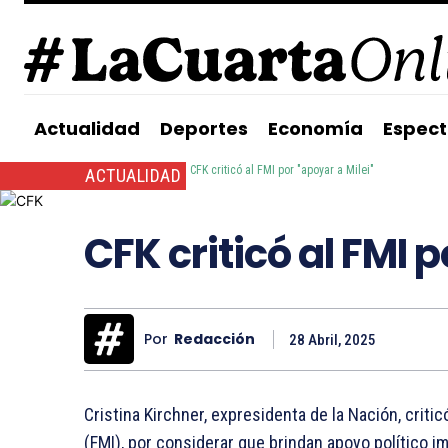
Actualidad
Deportes
Economía
Espect
Inicio
Actualidad
CFK criticó al FMI por "apoyar a Milei"
ACTUALIDAD
CFK criticó al FMI 
Por
Redacción
28 Abril, 2025
Cristina Kirchner, expresidenta de la Nación, criti
(FMI), por considerar que brindan apoyo político imp