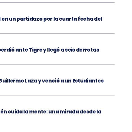
 en un partidazo por la cuarta fecha del
perdió ante Tigre y llegó a seis derrotas
l Guillermo Laza y venció a un Estudiantes
én cuida la mente: una mirada desde la