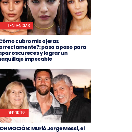
TENDENCIAS
Cómo cubro mis ojeras
orrectamente?: paso a paso para
apar oscureces y lograr un
aquillaje impecable
DEPORTES
ONMOCIÓN: Murió Jorge Messi, el