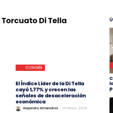
Torcuato Di Tella
Ú
ECONOMÍA
C
El Índice Líder de la Di Tella
l
p
cayó 1,77% y crecen las
señales de desaceleración
económica
Alejandro Almendros
-
20 Mayo, 2026