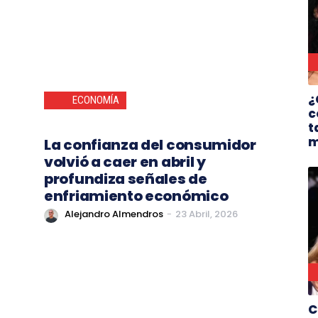
¿
ECONOMÍA
c
t
m
La confianza del consumidor
volvió a caer en abril y
profundiza señales de
enfriamiento económico
Alejandro Almendros
-
23 Abril, 2026
C