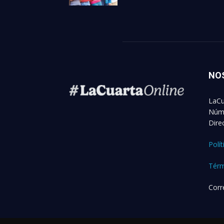
NO
LaCu
Núme
Dire
Polí
Térm
Corr