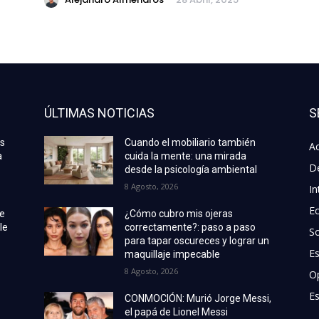
ÚLTIMAS NOTICIAS
S
as
Cuando el mobiliario también
Ac
a
cuida la mente: una mirada
D
desde la psicología ambiental
8 Agosto, 2026
In
E
de
¿Cómo cubro mis ojeras
le
correctamente?: paso a paso
S
para tapar oscureces y lograr un
E
maquillaje impecable
8 Agosto, 2026
O
Es
CONMOCIÓN: Murió Jorge Messi,
el papá de Lionel Messi