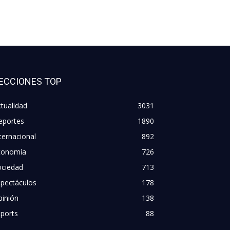
ECCIONES TOP
tualidad
3031
eportes
1890
ternacional
892
conomía
726
ociedad
713
spectáculos
178
pinión
138
ports
88