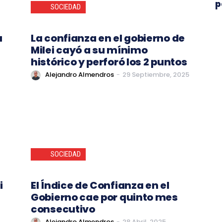
p
SOCIEDAD
a
La confianza en el gobierno de
Milei cayó a su mínimo
histórico y perforó los 2 puntos
Alejandro Almendros
-
29 Septiembre, 2025
SOCIEDAD
i
El Índice de Confianza en el
Gobierno cae por quinto mes
consecutivo
Alejandro Almendros
-
28 Abril, 2025