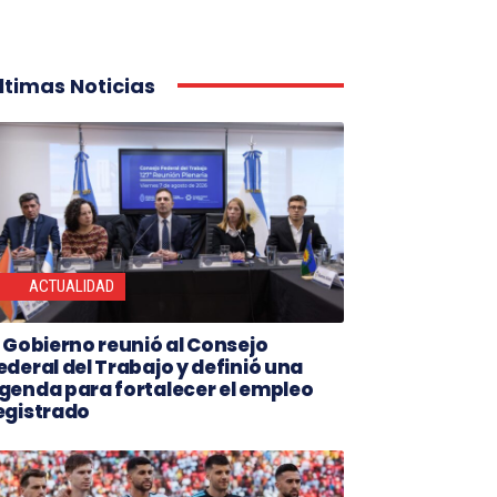
ltimas Noticias
ACTUALIDAD
l Gobierno reunió al Consejo
ederal del Trabajo y definió una
genda para fortalecer el empleo
egistrado