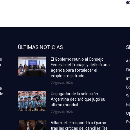
e
ÚLTIMAS NOTICIAS
S
as
El Gobierno reunió al Consejo
Ac
a
Federal del Trabajo y definió una
D
agenda para fortalecer el
empleo registrado
In
7 Agosto, 2026
E
de
le
Un jugador de la selección
S
Argentina declaró que jugó su
E
último mundial
7 Agosto, 2026
O
Es
Villarruel le respondió a Quirno
tras las críticas del canciller: “se