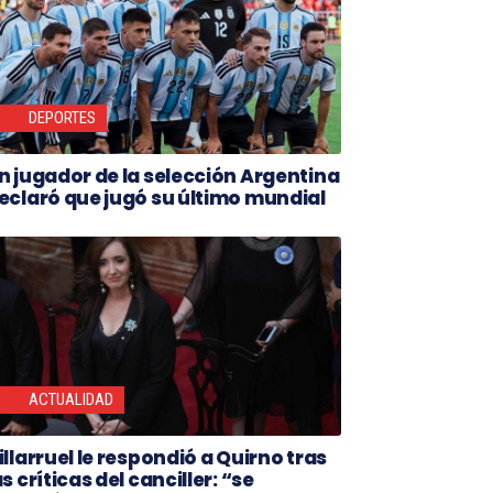
DEPORTES
n jugador de la selección Argentina
eclaró que jugó su último mundial
ACTUALIDAD
illarruel le respondió a Quirno tras
as críticas del canciller: “se