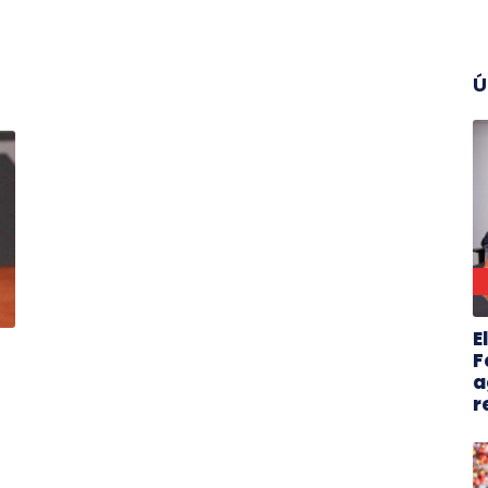
Ú
E
F
a
r