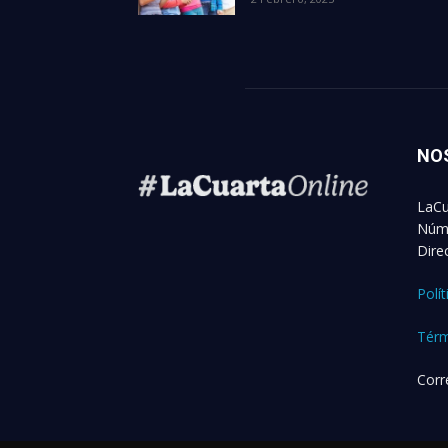
NO
LaCu
Núme
Dire
Polí
Térm
Corr