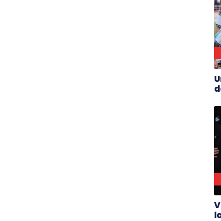
U
d
V
l