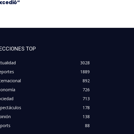
xcedió”
ECCIONES TOP
tualidad
3028
eportes
1889
ternacional
892
conomía
726
ociedad
713
spectáculos
178
pinión
138
ports
88