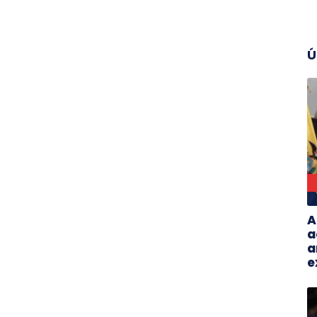
Ú
A
a
a
e