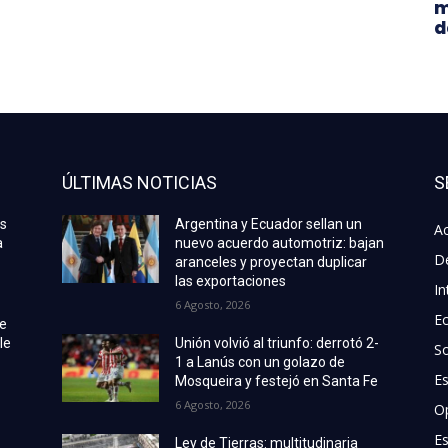
m
d
ÚLTIMAS NOTICIAS
S
as
Argentina y Ecuador sellan un
Ac
a
nuevo acuerdo automotriz: bajan
D
aranceles y proyectan duplicar
las exportaciones
In
6 Agosto, 2026
E
de
le
Unión volvió al triunfo: derrotó 2-
S
1 a Lanús con un golazo de
E
Mosqueira y festejó en Santa Fe
6 Agosto, 2026
O
Es
Ley de Tierras: multitudinaria