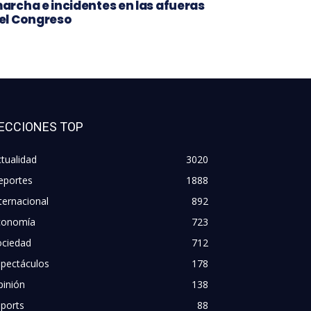
archa e incidentes en las afueras
el Congreso
ECCIONES TOP
tualidad
3020
eportes
1888
ternacional
892
conomía
723
ociedad
712
spectáculos
178
pinión
138
ports
88