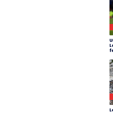
U
L
f
L