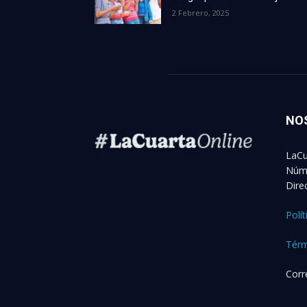
2 Febrero, 2025
NO
LaCu
Núme
Dire
Polí
Térm
Corr