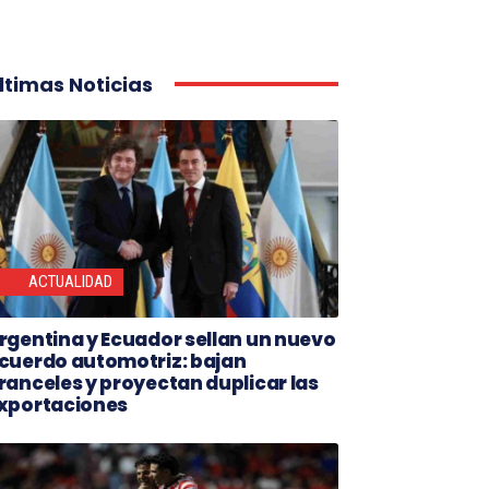
ltimas Noticias
ACTUALIDAD
rgentina y Ecuador sellan un nuevo
cuerdo automotriz: bajan
ranceles y proyectan duplicar las
xportaciones