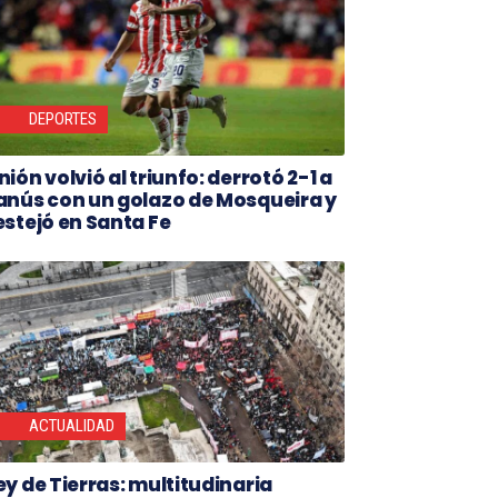
DEPORTES
nión volvió al triunfo: derrotó 2-1 a
anús con un golazo de Mosqueira y
estejó en Santa Fe
ACTUALIDAD
ey de Tierras: multitudinaria